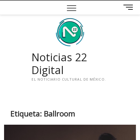
Saltar
B
al
o
contenido
t
ó
n
d
e
Noticias 22
m
e
Digital
n
ú
EL NOTICIARIO CULTURAL DE MÉXICO.
i
n
s
t
Etiqueta:
Ballroom
a
g
r
a