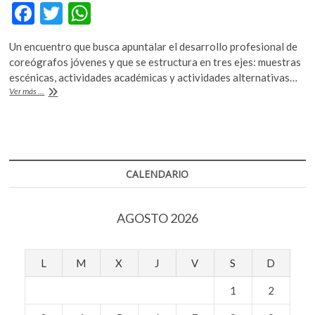
F
T
W
k
o
ac
w
h
p
Un encuentro que busca apuntalar el desarrollo profesional de
e
itt
at
e
coreógrafos jóvenes y que se estructura en tres ejes: muestras
n
b
er
s
escénicas, actividades académicas y actividades alternativas…
Danza
Ver más ...
o
A
y
juventud
o
p
k
p
CALENDARIO
AGOSTO 2026
L
M
X
J
V
S
D
1
2