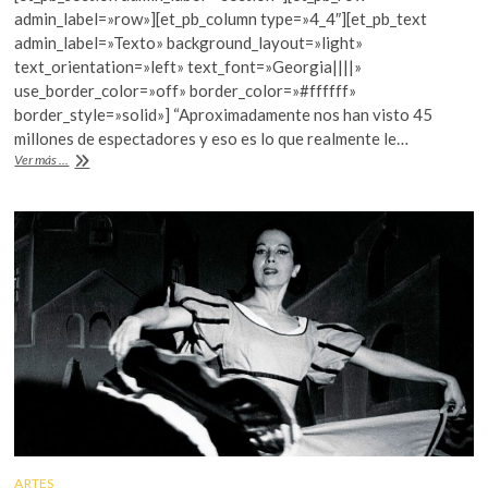
e
itt
at
k
admin_label=»row»][et_pb_column type=»4_4″][et_pb_text
o
b
er
s
admin_label=»Texto» background_layout=»light»
p
text_orientation=»left» text_font=»Georgia||||»
o
A
e
use_border_color=»off» border_color=»#ffffff»
n
o
p
border_style=»solid»] “Aproximadamente nos han visto 45
millones de espectadores y eso es lo que realmente le…
k
p
El
Ver más ...
Ballet
Folclórico
de
México
celebra
a
Amalia
Hernández
ARTES