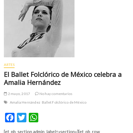
m
v
o
l
g
e
r
s
k
o
ARTES
p
El Ballet Folclórico de México celebra a
e
Amalia Hernández
n
v
2 mayo, 2017
No hay comentarios
o
Amalia Hernández
Ballet Folclórico de México
l
g
F
T
W
e
r
ac
w
h
s
[et_pb_section admin_label=»section»][et_pb_row