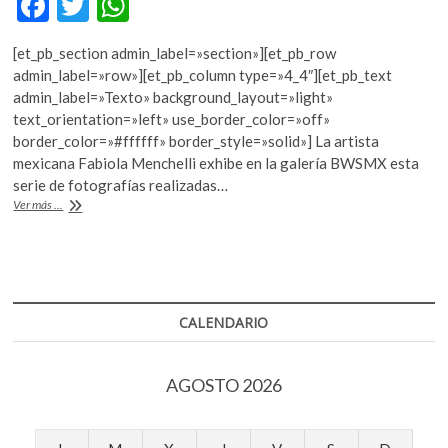
F
T
W
k
ac
w
h
o
[et_pb_section admin_label=»section»][et_pb_row
p
e
itt
at
admin_label=»row»][et_pb_column type=»4_4″][et_pb_text
e
b
er
s
admin_label=»Texto» background_layout=»light»
n
text_orientation=»left» use_border_color=»off»
o
A
border_color=»#ffffff» border_style=»solid»] La artista
o
p
mexicana Fabiola Menchelli exhibe en la galería BWSMX esta
serie de fotografías realizadas…
k
p
«Bajo
Ver más ...
el
sol
azul»,
la
poética
de
CALENDARIO
la
observación
AGOSTO 2026