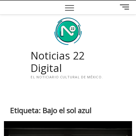
Saltar
B
al
o
contenido
t
ó
n
d
e
Noticias 22
m
e
Digital
n
ú
EL NOTICIARIO CULTURAL DE MÉXICO.
i
n
s
t
Etiqueta:
Bajo el sol azul
a
g
r
a