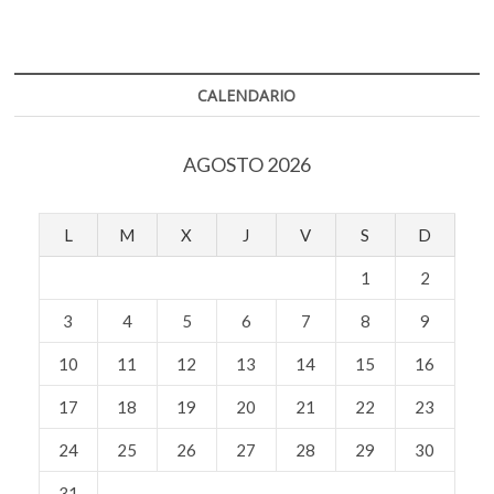
o
A
Hallan
k
un
o
p
o
embrión
p
de
k
p
e
dinosaurio
CALENDARIO
perfectamente
n
conservado
AGOSTO 2026
L
M
X
J
V
S
D
1
2
3
4
5
6
7
8
9
10
11
12
13
14
15
16
17
18
19
20
21
22
23
24
25
26
27
28
29
30
31