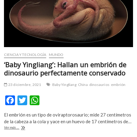
m
v
o
l
g
e
r
s
CIENCIA Y TECNOLOGÍA
MUNDO
k
‘Baby Yingliang’: Hallan un embrión de
o
dinosaurio perfectamente conservado
p
e
23 diciembre, 2021
Baby Yingliang
China
dinosaurios
embrión
n
v
F
T
W
o
l
ac
w
h
g
El embrión es un tipo de oviraptorosaurio; mide 27 centímetros
e
itt
at
e
de la cabeza a la cola y yace en un huevo de 17 centímetros de…
r
b
er
s
‘Baby
Ver más ...
s
Yingliang’: