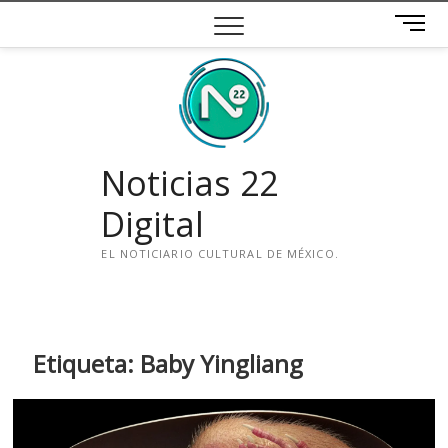
Saltar
B
al
o
contenido
t
ó
n
d
e
Noticias 22
m
e
Digital
n
ú
EL NOTICIARIO CULTURAL DE MÉXICO.
i
n
s
t
Etiqueta:
Baby Yingliang
a
g
r
a