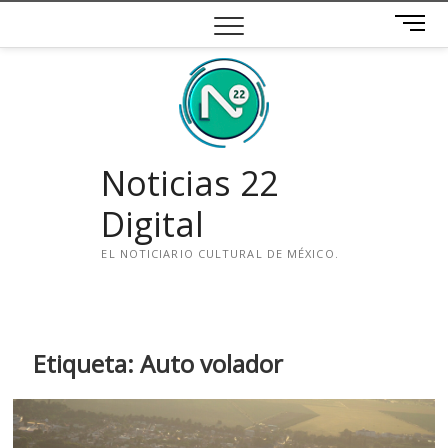
Saltar
B
al
o
contenido
t
ó
n
d
e
Noticias 22
m
e
Digital
n
ú
EL NOTICIARIO CULTURAL DE MÉXICO.
i
n
s
t
Etiqueta:
Auto volador
a
g
r
a