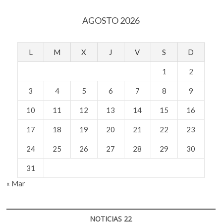
Recoletos
en
AGOSTO 2026
Madrid
L
M
X
J
V
S
D
1
2
3
4
5
6
7
8
9
10
11
12
13
14
15
16
17
18
19
20
21
22
23
24
25
26
27
28
29
30
31
« Mar
NOTICIAS 22