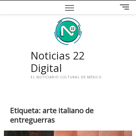
Saltar
B
al
o
contenido
t
ó
n
d
e
Noticias 22
m
e
Digital
n
ú
EL NOTICIARIO CULTURAL DE MÉXICO.
i
n
s
t
Etiqueta:
arte italiano de
a
entreguerras
g
r
a