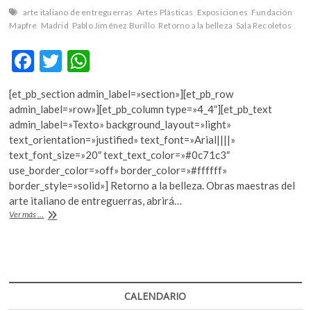
k
arte italiano de entreguerras
Artes Plásticas
Exposiciones
Fundación
o
Mapfre
Madrid
Pablo Jiménez Burillo
Retorno a la belleza
Sala Recoletos
p
e
F
T
W
n
ac
w
h
[et_pb_section admin_label=»section»][et_pb_row
e
itt
at
admin_label=»row»][et_pb_column type=»4_4″][et_pb_text
b
er
s
admin_label=»Texto» background_layout=»light»
text_orientation=»justified» text_font=»Arial||||»
o
A
text_font_size=»20″ text_text_color=»#0c71c3″
o
p
use_border_color=»off» border_color=»#ffffff»
border_style=»solid»] Retorno a la belleza. Obras maestras del
k
p
arte italiano de entreguerras, abrirá…
La
Ver más ...
melancolía
y
la
belleza
inundan
la
CALENDARIO
Sala