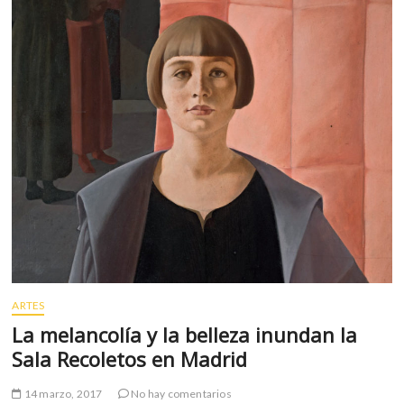
m
v
o
l
g
e
r
s
k
o
p
e
n
v
o
ARTES
l
La melancolía y la belleza inundan la
g
e
Sala Recoletos en Madrid
r
s
14 marzo, 2017
No hay comentarios