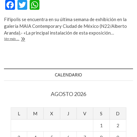
F
T
W
k
o
ac
w
h
p
Fifípolis se encuentra en su última semana de exhibición en la
e
itt
at
e
galería MAIA Contemporary Ciudad de México (N22/Alberto
n
b
er
s
Aranda).- «La principal instalación de esta exposición…
Pedro
Ver más ...
o
A
Friedeberg:
«los
o
p
surrealistas
k
p
fueron
unos
grandes
CALENDARIO
profetas»
AGOSTO 2026
L
M
X
J
V
S
D
1
2