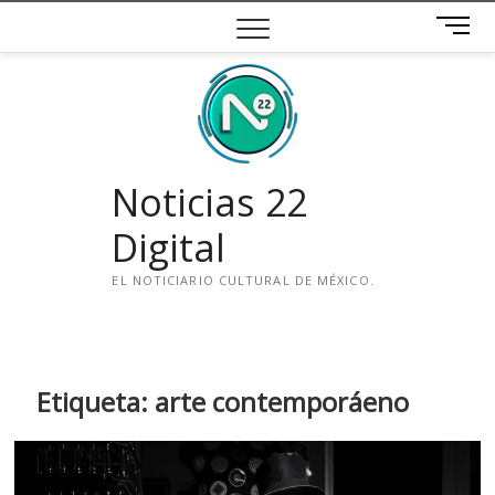
Saltar
B
al
o
contenido
t
ó
n
d
e
Noticias 22
m
e
Digital
n
ú
EL NOTICIARIO CULTURAL DE MÉXICO.
i
n
s
t
Etiqueta:
arte contemporáeno
a
g
r
a