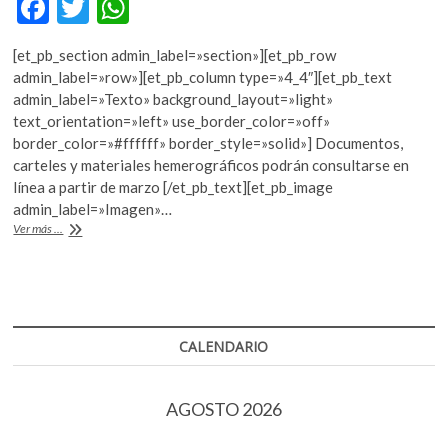
F
T
W
k
ac
w
h
o
p
[et_pb_section admin_label=»section»][et_pb_row
e
itt
at
e
admin_label=»row»][et_pb_column type=»4_4″][et_pb_text
b
er
s
n
admin_label=»Texto» background_layout=»light»
text_orientation=»left» use_border_color=»off»
o
A
border_color=»#ffffff» border_style=»solid»] Documentos,
o
p
carteles y materiales hemerográficos podrán consultarse en
línea a partir de marzo [/et_pb_text][et_pb_image
k
p
admin_label=»Imagen»…
La
Ver más ...
UNAM
pondrá
en
línea
sus
archivos
CALENDARIO
históricos
sobre
el
AGOSTO 2026
Movimiento
del
68