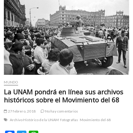
m
v
o
l
g
e
r
s
k
o
p
e
MUNDO
n
v
La UNAM pondrá en línea sus archivos
o
históricos sobre el Movimiento del 68
l
g
27 febrero, 2018
No hay comentarios
e
Archivo Histórico de la UNAM
fotografías
Movimiento del 68
r
s