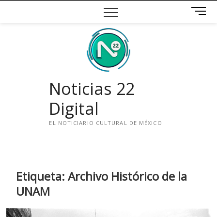
Saltar
B
al
o
contenido
t
ó
n
d
e
Noticias 22
m
e
Digital
n
ú
EL NOTICIARIO CULTURAL DE MÉXICO.
i
n
s
t
Etiqueta:
Archivo Histórico de la
a
UNAM
g
r
a