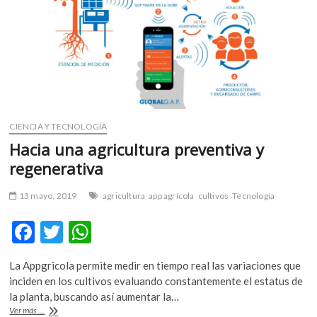
m
v
o
l
g
e
r
s
CIENCIA Y TECNOLOGÍA
k
Hacia una agricultura preventiva y
o
regenerativa
p
e
13 mayo, 2019
agricultura
app agrícola
cultivos
Tecnología
n
v
F
T
W
o
l
ac
w
h
g
La Appgricola permite medir en tiempo real las variaciones que
e
itt
at
e
inciden en los cultivos evaluando constantemente el estatus de
r
b
er
s
la planta, buscando así aumentar la…
s
Hacia
Ver más ...