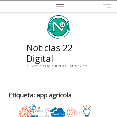
Saltar
B
al
o
contenido
t
ó
n
d
e
Noticias 22
m
e
Digital
n
ú
EL NOTICIARIO CULTURAL DE MÉXICO.
i
n
s
t
Etiqueta:
app agrícola
a
g
r
a