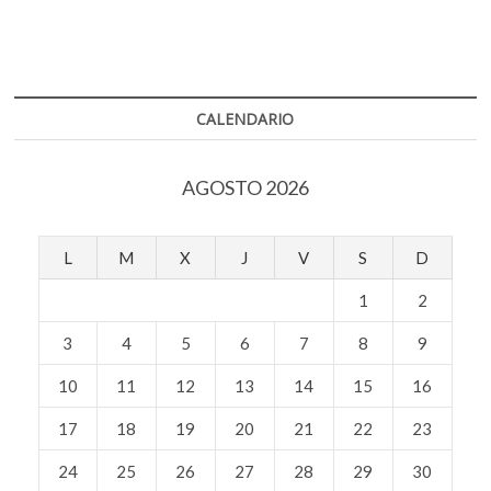
o
A
k
una
agricultura
o
p
o
preventiva
p
k
p
y
e
regenerativa
n
CALENDARIO
AGOSTO 2026
L
M
X
J
V
S
D
1
2
3
4
5
6
7
8
9
10
11
12
13
14
15
16
17
18
19
20
21
22
23
24
25
26
27
28
29
30