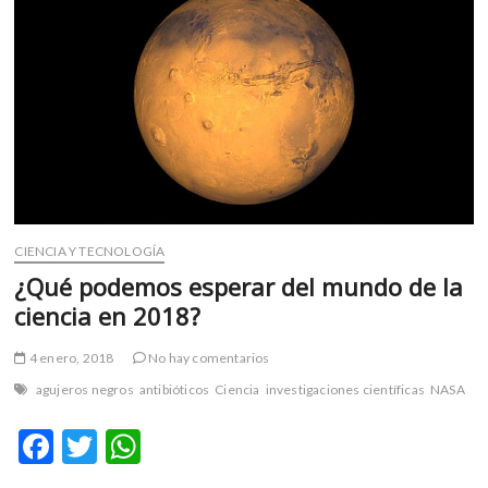
negros?
CIENCIA Y TECNOLOGÍA
¿Qué podemos esperar del mundo de la
ciencia en 2018?
4 enero, 2018
No hay comentarios
agujeros negros
antibióticos
Ciencia
investigaciones científicas
NASA
F
T
W
ac
w
h