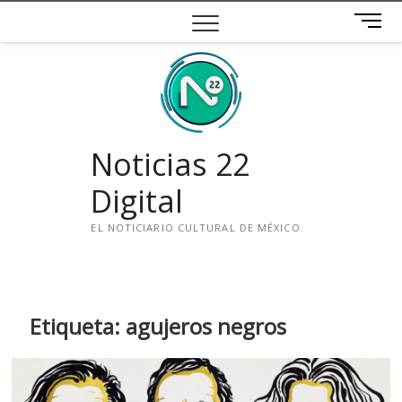
Saltar
B
al
o
contenido
t
ó
n
d
e
Noticias 22
m
e
Digital
n
ú
EL NOTICIARIO CULTURAL DE MÉXICO.
i
n
s
t
Etiqueta:
agujeros negros
a
g
r
a