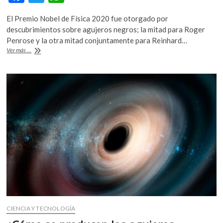
k
ac
w
h
o
El Premio Nobel de Física 2020 fue otorgado por
e
itt
at
p
descubrimientos sobre agujeros negros; la mitad para Roger
b
er
s
e
Penrose y la otra mitad conjuntamente para Reinhard…
n
Nobel
Ver más ...
o
A
de
Física
o
p
2020
k
p
a
investigaciones
sobre
«los
secretos
más
oscuros
del
universo»
CIENCIA Y TECNOLOGÍA