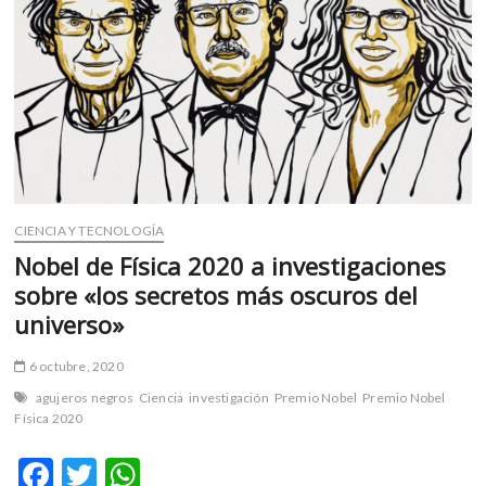
m
v
o
l
g
e
r
s
k
CIENCIA Y TECNOLOGÍA
o
p
Nobel de Física 2020 a investigaciones
e
sobre «los secretos más oscuros del
n
universo»
v
o
6 octubre, 2020
l
agujeros negros
Ciencia
investigación
Premio Nobel
Premio Nobel
g
Física 2020
e
r
F
T
W
s