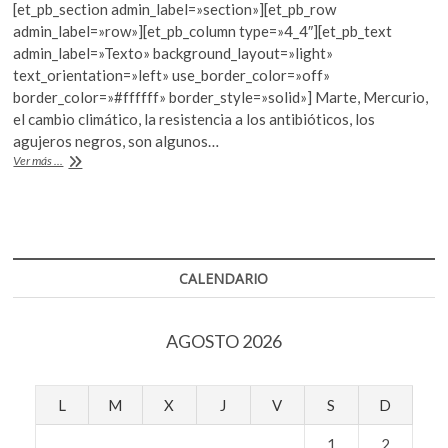
[et_pb_section admin_label=»section»][et_pb_row
e
itt
at
admin_label=»row»][et_pb_column type=»4_4″][et_pb_text
b
er
s
admin_label=»Texto» background_layout=»light»
text_orientation=»left» use_border_color=»off»
o
A
border_color=»#ffffff» border_style=»solid»] Marte, Mercurio,
o
p
el cambio climático, la resistencia a los antibióticos, los
agujeros negros, son algunos…
k
p
¿Qué
Ver más ...
podemos
esperar
del
mundo
de
la
CALENDARIO
ciencia
en
2018?
AGOSTO 2026
L
M
X
J
V
S
D
1
2