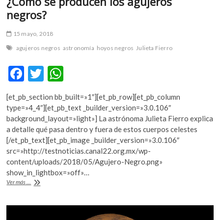
¿Cómo se producen los agujeros
negros?
15 mayo, 2018
agujeros negros
astronomía
hoyos negros
Julieta Fierro
F
T
W
ac
w
h
[et_pb_section bb_built=»1″][et_pb_row][et_pb_column
e
itt
at
type=»4_4″][et_pb_text _builder_version=»3.0.106″
b
er
s
background_layout=»light»] La astrónoma Julieta Fierro explica
a detalle qué pasa dentro y fuera de estos cuerpos celestes
o
A
[/et_pb_text][et_pb_image _builder_version=»3.0.106″
o
p
src=»http://testnoticias.canal22.org.mx/wp-
content/uploads/2018/05/Agujero-Negro.png»
k
p
show_in_lightbox=»off»…
¿Cómo
Ver más ...
se
producen
los
agujeros