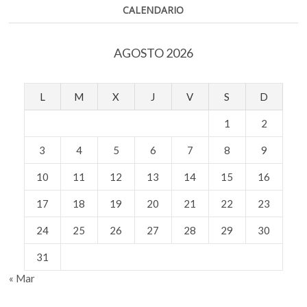
prehispánicas?
CALENDARIO
AGOSTO 2026
L
M
X
J
V
S
D
1
2
3
4
5
6
7
8
9
10
11
12
13
14
15
16
17
18
19
20
21
22
23
24
25
26
27
28
29
30
31
« Mar