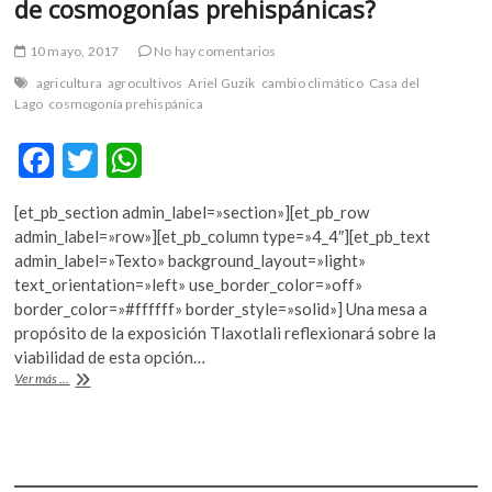
de cosmogonías prehispánicas?
k
o
10 mayo, 2017
No hay comentarios
p
e
agricultura
agrocultivos
Ariel Guzik
cambio climático
Casa del
Lago
cosmogonía prehispánica
n
F
T
W
ac
w
h
[et_pb_section admin_label=»section»][et_pb_row
e
itt
at
admin_label=»row»][et_pb_column type=»4_4″][et_pb_text
b
er
s
admin_label=»Texto» background_layout=»light»
text_orientation=»left» use_border_color=»off»
o
A
border_color=»#ffffff» border_style=»solid»] Una mesa a
o
p
propósito de la exposición Tlaxotlali reflexionará sobre la
viabilidad de esta opción…
k
p
¿Retomar
Ver más ...
los
sistemas
agroproductivos
de
cosmogonías