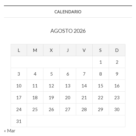
semana
CALENDARIO
AGOSTO 2026
L
M
X
J
V
S
D
1
2
3
4
5
6
7
8
9
10
11
12
13
14
15
16
17
18
19
20
21
22
23
24
25
26
27
28
29
30
31
« Mar