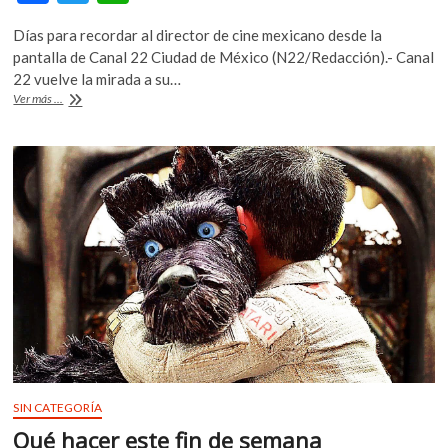
k
ac
w
h
o
Días para recordar al director de cine mexicano desde la
e
itt
at
p
pantalla de Canal 22 Ciudad de México (N22/Redacción).- Canal
b
er
s
e
22 vuelve la mirada a su…
n
Retes
Ver más ...
o
A
sin
Retes
o
p
k
p
SIN CATEGORÍA
Qué hacer este fin de semana