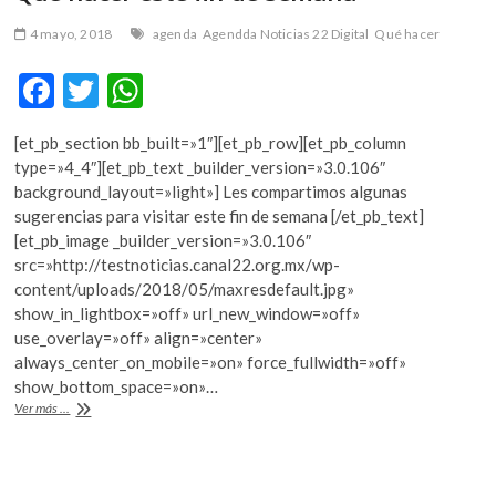
4 mayo, 2018
agenda
Agendda Noticias 22 Digital
Qué hacer
F
T
W
ac
w
h
[et_pb_section bb_built=»1″][et_pb_row][et_pb_column
e
itt
at
type=»4_4″][et_pb_text _builder_version=»3.0.106″
b
er
s
background_layout=»light»] Les compartimos algunas
sugerencias para visitar este fin de semana [/et_pb_text]
o
A
[et_pb_image _builder_version=»3.0.106″
o
p
src=»http://testnoticias.canal22.org.mx/wp-
content/uploads/2018/05/maxresdefault.jpg»
k
p
show_in_lightbox=»off» url_new_window=»off»
use_overlay=»off» align=»center»
always_center_on_mobile=»on» force_fullwidth=»off»
show_bottom_space=»on»…
Qué
Ver más ...
hacer
este
fin
de