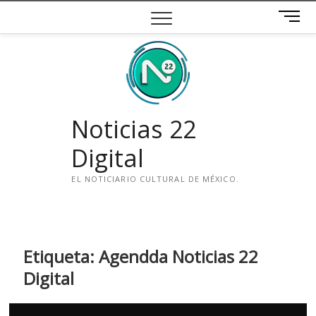
Saltar
B
al
o
contenido
t
ó
n
d
e
Noticias 22
m
e
Digital
n
ú
EL NOTICIARIO CULTURAL DE MÉXICO.
i
n
s
t
Etiqueta:
Agendda Noticias 22
a
Digital
g
r
a