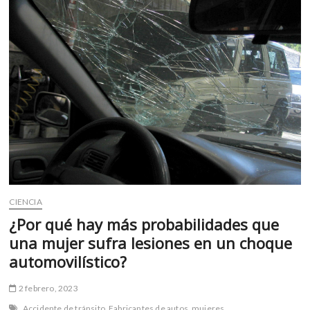
m
v
o
l
g
e
r
s
k
o
p
e
n
CIENCIA
v
¿Por qué hay más probabilidades que
o
una mujer sufra lesiones en un choque
l
g
automovilístico?
e
r
2 febrero, 2023
s
Accidente de tránsito
Fabricantes de autos
mujeres