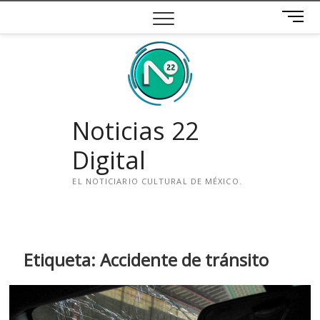
Saltar
B
al
o
contenido
t
ó
n
d
e
Noticias 22
m
e
Digital
n
ú
EL NOTICIARIO CULTURAL DE MÉXICO.
i
n
s
t
Etiqueta:
Accidente de tránsito
a
g
r
a