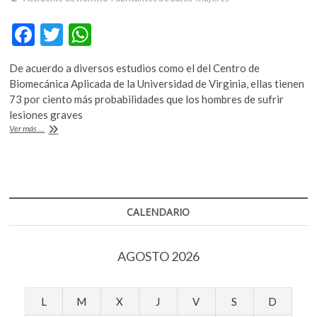
k
o
F
T
W
p
ac
w
h
e
De acuerdo a diversos estudios como el del Centro de
n
e
itt
at
Biomecánica Aplicada de la Universidad de Virginia, ellas tienen
b
er
s
73 por ciento más probabilidades que los hombres de sufrir
lesiones graves
o
A
¿Por
Ver más ...
o
p
qué
hay
k
p
más
probabilidades
que
una
CALENDARIO
mujer
sufra
lesiones
AGOSTO 2026
en
un
choque
automovilístico?
L
M
X
J
V
S
D