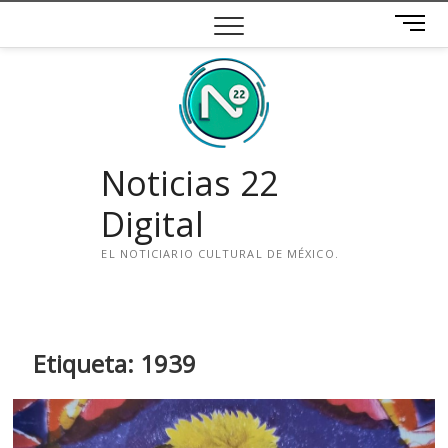
Saltar
B
al
o
contenido
t
ó
n
d
e
Noticias 22
m
e
Digital
n
ú
EL NOTICIARIO CULTURAL DE MÉXICO.
i
n
s
t
Etiqueta:
1939
a
g
r
a