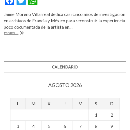
F
T
W
k
ac
w
h
o
Jaime Moreno Villarreal dedica casi cinco años de investigación
p
e
itt
at
en archivos de Francia y México para reconstruir la experiencia
e
b
er
s
poco documentada de la artista en…
n
París
Ver más ...
o
A
1939,
el
o
p
momento
k
p
de
las
rupturas
CALENDARIO
de
Frida
Kahlo
AGOSTO 2026
L
M
X
J
V
S
D
1
2
3
4
5
6
7
8
9