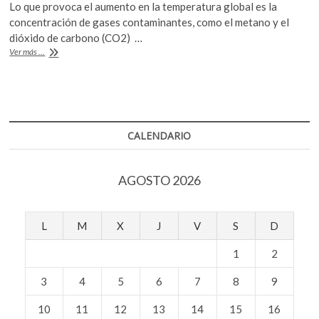
k
Lo que provoca el aumento en la temperatura global es la
e
itt
at
o
concentración de gases contaminantes, como el metano y el
b
er
s
p
dióxido de carbono (CO2) …
El
Ver más ...
e
o
A
#10YearsChallenge
n
que
o
p
nos
k
p
debería
preocupar
CALENDARIO
AGOSTO 2026
L
M
X
J
V
S
D
1
2
3
4
5
6
7
8
9
10
11
12
13
14
15
16