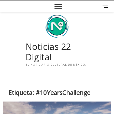
Saltar
B
al
o
contenido
t
ó
n
d
e
Noticias 22
m
e
Digital
n
ú
EL NOTICIARIO CULTURAL DE MÉXICO.
i
n
s
t
Etiqueta:
#10YearsChallenge
a
g
r
a