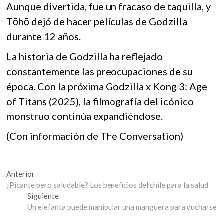
Aunque divertida, fue un fracaso de taquilla, y
Tōhō dejó de hacer películas de Godzilla
durante 12 años.
La historia de Godzilla ha reflejado
constantemente las preocupaciones de su
época. Con la próxima Godzilla x Kong 3: Age
of Titans (2025), la filmografía del icónico
monstruo continúa expandiéndose.
(Con información de The Conversation)
Navegación
Entrada
Anterior
anterior:
¿Picante pero saludable? Los beneficios del chile para la salud
de
Entrada
Siguiente
entradas
siguiente:
Un elefanta puede manipular una manguera para ducharse