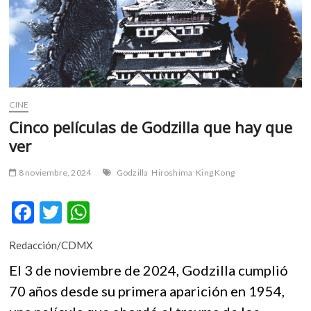
m
v
o
l
g
e
r
CINE
s
Cinco películas de Godzilla que hay que
k
ver
o
p
8 noviembre, 2024
Godzilla
Hiroshima
King Kong
e
n
F
T
W
v
o
ac
w
h
l
Redacción/CDMX
e
itt
at
g
El 3 de noviembre de 2024, Godzilla cumplió
b
er
s
e
r
70 años desde su primera aparición en 1954,
o
A
s