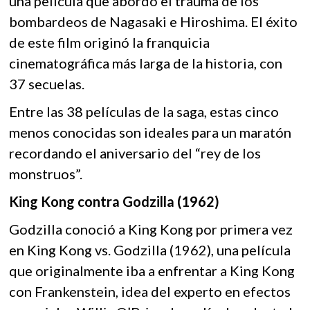
una película que abordó el trauma de los
o
p
k
bombardeos de Nagasaki e Hiroshima. El éxito
o
k
p
p
de este film originó la franquicia
e
cinematográfica más larga de la historia, con
n
37 secuelas.
Entre las 38 películas de la saga, estas cinco
menos conocidas son ideales para un maratón
recordando el aniversario del “rey de los
monstruos”.
King Kong contra Godzilla (1962)
Godzilla conoció a King Kong por primera vez
en King Kong vs. Godzilla (1962), una película
que originalmente iba a enfrentar a King Kong
con Frankenstein, idea del experto en efectos