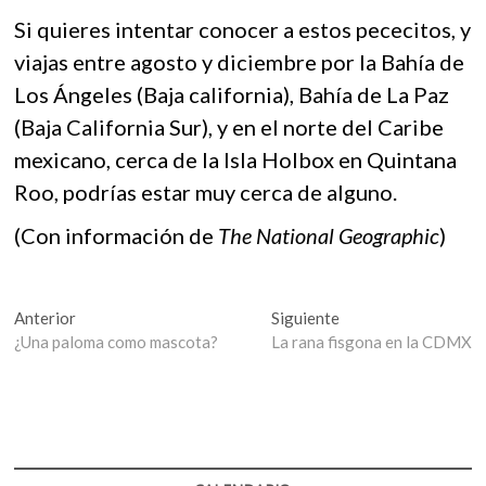
Si quieres intentar conocer a estos pececitos, y
viajas entre agosto y diciembre por la Bahía de
Los Ángeles (Baja california), Bahía de La Paz
(Baja California Sur), y en el norte del Caribe
mexicano, cerca de la Isla Holbox en Quintana
Roo, podrías estar muy cerca de alguno.
(Con información de
The National Geographic
)
Navegación
Entrada
Entrada
Anterior
Siguiente
anterior:
siguiente:
¿Una paloma como mascota?
La rana fisgona en la CDMX
de
entradas