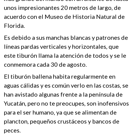
o
A
k
unos impresionantes 20 metros de largo, de
o
o
p
acuerdo con el Museo de Historia Natural de
p
k
p
e
Florida.
n
Es debido a sus manchas blancas y patrones de
líneas pardas verticales y horizontales, que
este tiburón llama la atención de todos y se le
conmemora cada 30 de agosto.
El tiburón ballena habita regularmente en
aguas cálidas y es común verlo en las costas, se
han avistado algunas frente a la península de
Yucatán, pero no te preocupes, son inofensivos
para el ser humano, ya que se alimentan de
plancton, pequeños crustáceos y bancos de
peces.