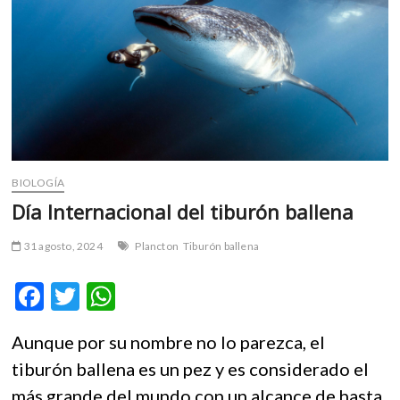
m
v
o
l
g
e
r
s
k
BIOLOGÍA
o
Día Internacional del tiburón ballena
p
e
31 agosto, 2024
Plancton
Tiburón ballena
n
v
F
T
W
o
l
ac
w
h
g
Aunque por su nombre no lo parezca, el
e
itt
at
e
tiburón ballena es un pez y es considerado el
r
b
er
s
s
más grande del mundo con un alcance de hasta