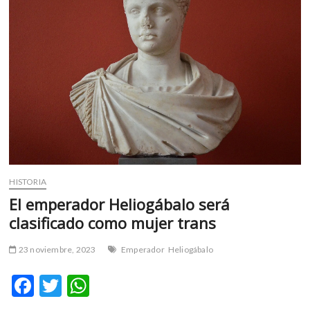
m
v
o
l
g
e
r
s
k
o
p
e
HISTORIA
n
El emperador Heliogábalo será
v
clasificado como mujer trans
o
l
23 noviembre, 2023
Emperador
Heliogábalo
g
e
F
T
W
r
ac
w
h
s