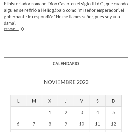
k
El historiador romano Dion Casio, en el siglo III d.C., que cuando
e
itt
at
o
alguien se refirió a Heliogábalo como “mi señor emperador”, el
b
er
s
p
gobernante le respondió: “No me llames señor, pues soy una
e
dama”.
o
A
n
El
Ver más ...
o
p
emperador
Heliogábalo
k
p
será
clasificado
como
mujer
CALENDARIO
trans
NOVIEMBRE 2023
L
M
X
J
V
S
D
1
2
3
4
5
6
7
8
9
10
11
12