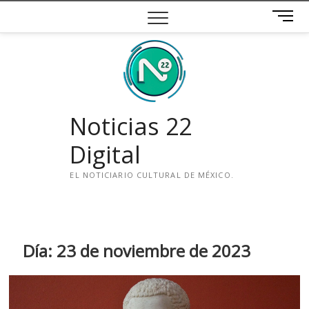
Saltar
B
al
o
contenido
t
ó
n
d
e
Noticias 22
m
e
Digital
n
ú
EL NOTICIARIO CULTURAL DE MÉXICO.
i
n
s
t
Día:
23 de noviembre de 2023
a
g
r
a