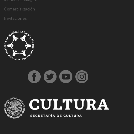
Comercialización
Invitaciones
g
g
1
s
1
1
h
1
a
D
j
M
d
h
A
a
a
x
ü
x
x
a
x
n
e
o
a
e
o
t
z
z
b
p
b
b
l
b
t
n
j
r
n
ş
a
i
i
e
e
e
e
k
e
a
e
o
s
e
g
ş
a
a
t
r
t
t
a
t
l
m
b
b
m
e
e
n
n
b
b
g
l
y
e
e
a
e
l
h
t
t
e
e
i
ı
a
B
t
h
b
d
i
e
e
t
t
r
e
h
o
i
o
i
r
p
p
p
i
i
s
a
n
s
n
n
e
e
e
a
n
ş
c
b
u
u
b
s
s
s
s
s
o
e
s
s
o
c
c
c
m
ü
r
r
u
u
n
o
o
o
a
p
t
c
v
u
r
r
r
r
e
a
a
e
s
t
t
t
i
r
v
n
r
u
A
o
b
r
l
e
v
n
b
e
u
ı
n
e
k