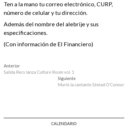
Ten a la mano tu correo electrónico, CURP,
número de celular y tu dirección.
Además del nombre del alebrije y sus
especificaciones.
(Con información de El Financiero)
Navegación
Entrada
Anterior
anterior:
Salida Recs lanza Culture Room vol. 1
de
Entrada
Siguiente
entradas
siguiente:
Murió la cantante Sinéad O’Connor
CALENDARIO