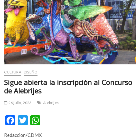
m
v
o
l
g
e
r
s
k
o
CULTURA
DISEÑO
p
Sigue abierta la inscripción al Concurso
e
n
de Alebrijes
v
o
26 julio, 2023
Alebrijes
l
g
F
T
W
e
ac
w
h
r
Redaccion/CDMX
s