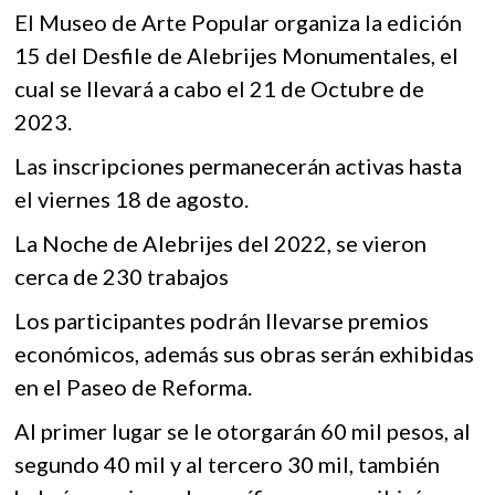
e
itt
at
k
El Museo de Arte Popular organiza la edición
b
er
s
o
15 del Desfile de Alebrijes Monumentales, el
p
o
A
e
cual se llevará a cabo el 21 de Octubre de
o
p
n
2023.
k
p
Las inscripciones permanecerán activas hasta
el viernes 18 de agosto.
La Noche de Alebrijes del 2022, se vieron
cerca de 230 trabajos
Los participantes podrán llevarse premios
económicos, además sus obras serán exhibidas
en el Paseo de Reforma.
Al primer lugar se le otorgarán 60 mil pesos, al
segundo 40 mil y al tercero 30 mil, también