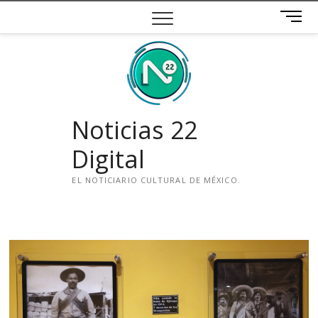
Saltar
B
al
o
contenido
t
ó
n
d
e
Noticias 22
m
e
Digital
n
ú
EL NOTICIARIO CULTURAL DE MÉXICO.
i
n
s
t
a
g
r
a