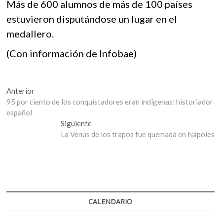
Más de 600 alumnos de más de 100 países
estuvieron disputándose un lugar en el
medallero.
(Con información de Infobae)
Navegación
Entrada
Anterior
anterior:
95 por ciento de los conquistadores eran indígenas: historiador
de
español
entradas
Entrada
Siguiente
siguiente:
La Venus de los trapos fue quemada en Nápoles
CALENDARIO