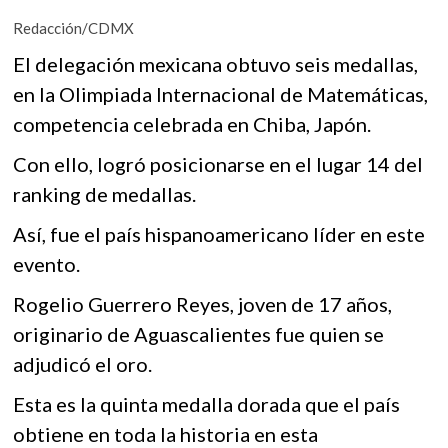
ac
w
h
k
Redacción/CDMX
o
e
itt
at
p
El delegación mexicana obtuvo seis medallas,
b
er
s
e
en la Olimpiada Internacional de Matemáticas,
n
o
A
competencia celebrada en Chiba, Japón.
o
p
Con ello, logró posicionarse en el lugar 14 del
k
p
ranking de medallas.
Así, fue el país hispanoamericano líder en este
evento.
Rogelio Guerrero Reyes, joven de 17 años,
originario de Aguascalientes fue quien se
adjudicó el oro.
Esta es la quinta medalla dorada que el país
obtiene en toda la historia en esta