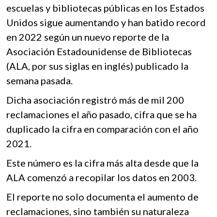
k
o
A
escuelas y bibliotecas públicas en los Estados
o
Unidos sigue aumentando y han batido record
o
p
p
en 2022 según un nuevo reporte de la
e
k
p
n
Asociación Estadounidense de Bibliotecas
(ALA, por sus siglas en inglés) publicado la
semana pasada.
Dicha asociación registró más de mil 200
reclamaciones el año pasado, cifra que se ha
duplicado la cifra en comparación con el año
2021.
Este número es la cifra más alta desde que la
ALA comenzó a recopilar los datos en 2003.
El reporte no solo documenta el aumento de
reclamaciones, sino también su naturaleza