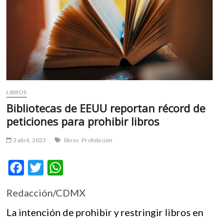
m
v
o
l
g
e
r
s
LIBROS
k
Bibliotecas de EEUU reportan récord de
o
p
peticiones para prohibir libros
e
n
3 abril, 2023
libros
Prohibición
v
o
F
T
W
l
ac
w
h
g
e
Redacción/CDMX
e
itt
at
r
b
er
s
La intención de prohibir y restringir libros en
s