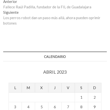
Navegación
Entrada
Anterior
anterior:
Fallece Raúl Padilla, fundador de la FIL de Guadalajara
de
Entrada
Siguiente
entradas
siguiente:
Los perros robot dan un paso más allá, ahora pueden oprimir
botones
CALENDARIO
ABRIL 2023
L
M
X
J
V
S
D
1
2
3
4
5
6
7
8
9