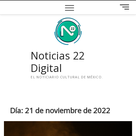
Saltar
B
al
o
contenido
t
ó
n
d
e
Noticias 22
m
e
Digital
n
ú
EL NOTICIARIO CULTURAL DE MÉXICO.
i
n
s
t
Día:
21 de noviembre de 2022
a
g
r
a