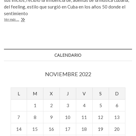
sus inicios, recibió la influencia de, además de la música cubana,
k
b
er
s
del feeling, estilo que surgió en Cuba en los años 50 donde el
o
sentimiento
o
A
p
Muere
Ver más ...
e
o
p
en
n
Madrid,
k
p
Pablo
Milanés
CALENDARIO
NOVIEMBRE 2022
L
M
X
J
V
S
D
1
2
3
4
5
6
7
8
9
10
11
12
13
14
15
16
17
18
19
20