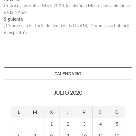
anterior:
Conoce más sobre Mars 2020, la misión a Marte más ambiciosa
de
de la NASA
entradas
Entrada
Siguiente
siguiente:
¿Conoces la historia del lema de la UNAM, “Por mi raza hablará
el espíritu”?
CALENDARIO
JULIO 2020
L
M
X
J
V
S
D
1
2
3
4
5
6
7
8
9
10
11
12