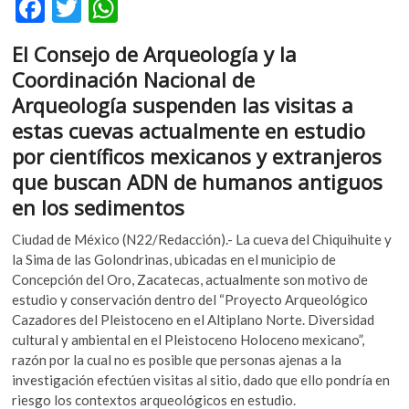
F
T
W
k
ac
w
h
o
El Consejo de Arqueología y la
p
e
itt
at
e
Coordinación Nacional de
b
er
s
n
Arqueología
suspenden las visitas a
o
A
estas cuevas actualmente en estudio
o
p
por
científicos mexicanos y extranjeros
k
p
que buscan ADN de humanos antiguos
en los sedimentos
Ciudad de México (N22/Redacción).- La cueva del Chiquihuite y
la Sima de las Golondrinas, ubicadas en el municipio de
Concepción del Oro, Zacatecas, actualmente son motivo de
estudio y conservación dentro del “Proyecto Arqueológico
Cazadores del Pleistoceno en el Altiplano Norte. Diversidad
cultural y ambiental en el Pleistoceno Holoceno mexicano”,
razón por la cual no es posible que personas ajenas a la
investigación efectúen visitas al sitio, dado que ello pondría en
riesgo los contextos arqueológicos en estudio.