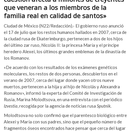
o
A
k
que veneran a los miembros de la
o
o
p
familia real en calidad de santos»
p
k
p
e
Ciudad de México (N22/Redacción).- El gobierno ruso anunció
n
el 17 de julio que los restos humanos hallados en 2007, cerca de
la ciudad rusa de Ekaterimburgo, pertenecen a dos de los hijos
del último zar ruso, Nicolás II: la princesa María y el príncipe
heredero Alexei, los últimos grandes emblemas de la dinastía de
los Romanov.
«De acuerdo con los resultados de los exámenes genéticos
moleculares, los restos de dos personas, descubiertos en el
verano de 2007, cerca del lugar donde yacen otros nueve
muertos, pertenecen a la hija y al hijo de Nicolás y Alexandra
Romanov», informó la experta del Comité de Investigación de
Rusia, Marina Molodtsova, en una entrevista con el periódico
Izvestia
, recogida por la agencia de noticias rusa
Sputnik
.
Molodtsova no solo confirmó que el parentesco biológico entre
Alexei y María con sus padres, sino que el pequeño número de
fragmentos óseos encontrados hace pensar que cerca del lugar