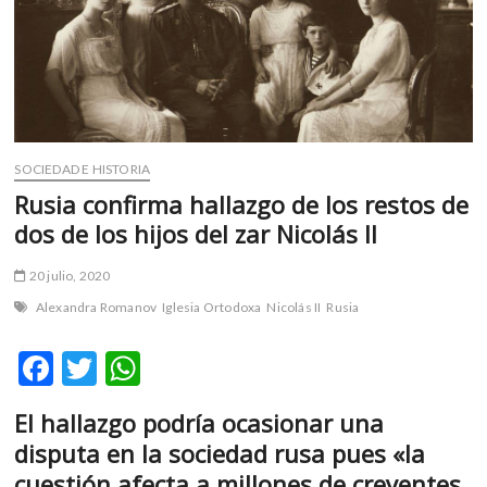
m
v
o
l
g
e
r
SOCIEDAD E HISTORIA
s
Rusia confirma hallazgo de los restos de
k
dos de los hijos del zar Nicolás II
o
p
20 julio, 2020
e
n
Alexandra Romanov
Iglesia Ortodoxa
Nicolás II
Rusia
v
o
F
T
W
l
ac
w
h
g
El hallazgo podría ocasionar una
e
e
itt
at
disputa en la sociedad rusa pues «la
r
b
er
s
s
cuestión afecta a millones de creyentes