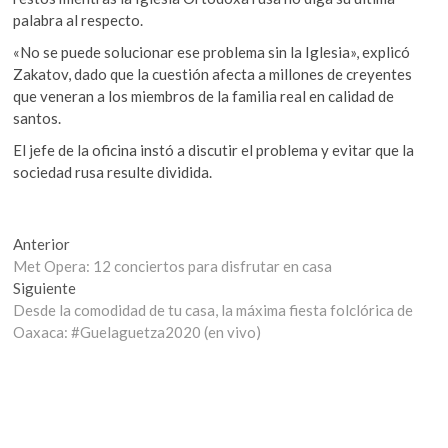
palabra al respecto.
«No se puede solucionar ese problema sin la Iglesia», explicó
Zakatov, dado que la cuestión afecta a millones de creyentes
que veneran a los miembros de la familia real en calidad de
santos.
El jefe de la oficina instó a discutir el problema y evitar que la
sociedad rusa resulte dividida.
Navegación
Entrada
Anterior
anterior:
Met Opera: 12 conciertos para disfrutar en casa
de
Entrada
Siguiente
entradas
siguiente:
Desde la comodidad de tu casa, la máxima fiesta folclórica de
Oaxaca: #Guelaguetza2020 (en vivo)