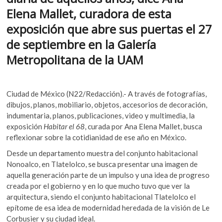
b
er
s
k
Elena Mallet, curadora de esta
o
o
A
exposición que abre sus puertas el 27
p
o
p
e
de septiembre en la Galería
k
p
n
Metropolitana de la UAM
Ciudad de México (N22/Redacción).- A través de fotografías,
dibujos, planos, mobiliario, objetos, accesorios de decoración,
indumentaria, planos, publicaciones, video y multimedia, la
exposición
Habitar el 68
, curada por Ana Elena Mallet, busca
reflexionar sobre la cotidianidad de ese año en México.
Desde un departamento muestra del conjunto habitacional
Nonoalco, en Tlatelolco, se busca presentar una imagen de
aquella generación parte de un impulso y una idea de progreso
creada por el gobierno y en lo que mucho tuvo que ver la
arquitectura, siendo el conjunto habitacional Tlatelolco el
epítome de esa idea de modernidad heredada de la visión de Le
Corbusier y su ciudad ideal.