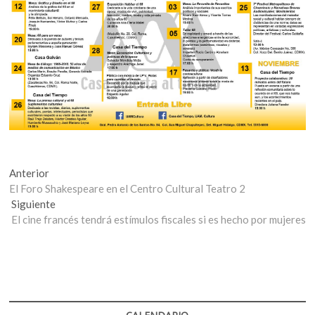
Navegación
Entrada
Anterior
anterior:
El Foro Shakespeare en el Centro Cultural Teatro 2
de
Entrada
Siguiente
entradas
siguiente:
El cine francés tendrá estímulos fiscales si es hecho por mujeres