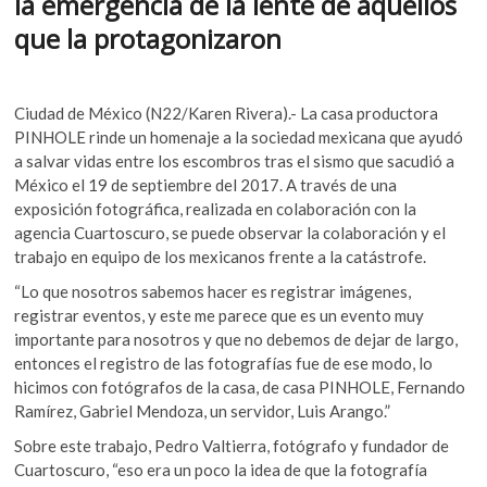
la emergencia de la lente de aquellos
o
p
k
que la protagonizaron
o
k
p
p
e
n
Ciudad de México (N22/Karen Rivera).- La casa productora
PINHOLE rinde un homenaje a la sociedad mexicana que ayudó
a salvar vidas entre los escombros tras el sismo que sacudió a
México el 19 de septiembre del 2017. A través de una
exposición fotográfica, realizada en colaboración con la
agencia Cuartoscuro, se puede observar la colaboración y el
trabajo en equipo de los mexicanos frente a la catástrofe.
“Lo que nosotros sabemos hacer es registrar imágenes,
registrar eventos, y este me parece que es un evento muy
importante para nosotros y que no debemos de dejar de largo,
entonces el registro de las fotografías fue de ese modo, lo
hicimos con fotógrafos de la casa, de casa PINHOLE, Fernando
Ramírez, Gabriel Mendoza, un servidor, Luis Arango.”
Sobre este trabajo, Pedro Valtierra, fotógrafo y fundador de
Cuartoscuro, “eso era un poco la idea de que la fotografía