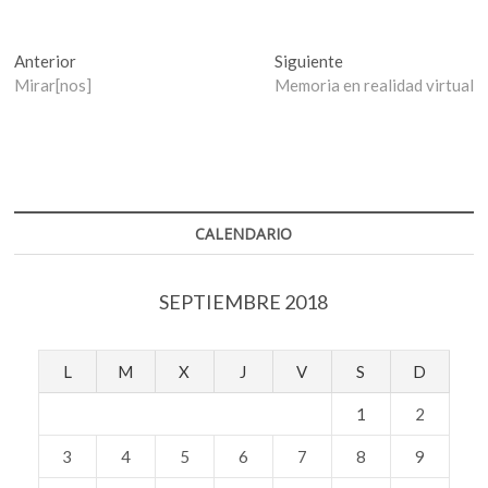
Navegación
Entrada
Entrada
Anterior
Siguiente
anterior:
siguiente:
Mirar[nos]
Memoria en realidad virtual
de
entradas
CALENDARIO
SEPTIEMBRE 2018
L
M
X
J
V
S
D
1
2
3
4
5
6
7
8
9