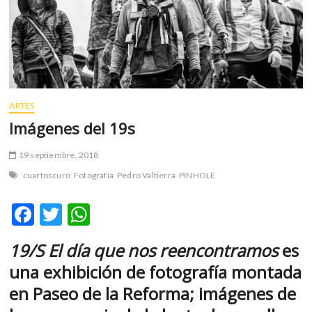
m
v
o
l
g
e
r
ARTES
s
Imágenes del 19s
k
o
19 septiembre, 2018
p
cuartoscuro
Fotografía
Pedro Valtierra
PINHOLE
e
n
F
T
W
v
o
ac
w
h
l
19/S El día que nos reencontramos
es
e
itt
at
g
una exhibición de fotografía montada
e
b
er
s
r
en Paseo de la Reforma; imágenes de
o
A
s