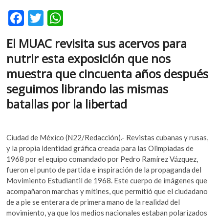
k
F
T
W
o
p
ac
w
h
e
El MUAC revisita sus acervos para
e
itt
at
n
nutrir esta exposición que nos
b
er
s
muestra que cincuenta años después
o
A
seguimos librando las mismas
o
p
batallas por la libertad
k
p
Ciudad de México (N22/Redacción).- Revistas cubanas y rusas,
y la propia identidad gráfica creada para las Olimpiadas de
1968 por el equipo comandado por Pedro Ramírez Vázquez,
fueron el punto de partida e inspiración de la propaganda del
Movimiento Estudiantil de 1968. Este cuerpo de imágenes que
acompañaron marchas y mítines, que permitió que el ciudadano
de a pie se enterara de primera mano de la realidad del
movimiento, ya que los medios nacionales estaban polarizados