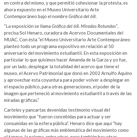
en contra del mismo, y que permitió cohesionar la protesta, es
ahora expuesto en el Museo Universitario Arte
Contemporáneo bajo el nombre
Gráfica del 68
.
“La exposición se llama
Gráfica del 68. Miradas Rotundas
”
,
precisa Sol Henaro, curadora de Acervos Documentales del
MUAC. Con ésta “el Museo Universitario Arte Contemporáneo
planteó todo un programa expositivo en relación al 50
aniversario del movimiento estudiantil. En esta exposición en
particular lo que quisimos hacer Amanda de la Garza y yo fue,
por un lado, desplegar la totalidad del acervo que tiene el
museo, el Acervo Patrimonial que donó en 2002 Arnulfo Aquino
y aprovechar esta coyuntura para poder volver a desplegar en
el espacio público, para otras generaciones, el poder de la
imagen que perteneció al movimiento estudiantil a través de las
miradas gráficas.”
Carteles y pancartas devenidas testimonio visual del
movimiento que “fueron concebidas para actuar y ser
consumidas en la esfera pública”. Henaro dice que aquí “hay
algunas de las gráficas más emblemática del movimiento como
el tanque, la paloma, entre otras, pero también hay otras