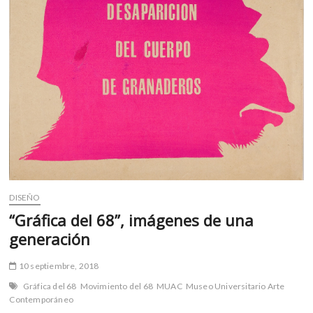
m
v
o
l
g
e
r
s
k
o
p
e
n
DISEÑO
v
“Gráfica del 68”, imágenes de una
o
generación
l
g
10 septiembre, 2018
e
Gráfica del 68
Movimiento del 68
MUAC
Museo Universitario Arte
r
Contemporáneo
s