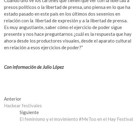
Cuando uno ve los carteles que tienen que ver con la libertad a
presos políticos o la libertad de prensa, uno piensa en lo que ha
estado pasado en este país en los últimos dos sexenios en
relación con la libertad de expresión y a la libertad de prensa.
Es muy angustiante, saber cómo el ejercicio de poder sigue
presente y nos hace preguntarnos ¿cuál es la respuesta que hay
ahora desde los productores visuales, desde el aparato cultural
en relación a esos ejercicios de poder?”
Con información de Julio López
Navegación
Entrada
Anterior
anterior:
Hackear festivales
de
Entrada
Siguiente
entradas
siguiente:
El feminismo y el movimiento #MeToo en el Hay Festival