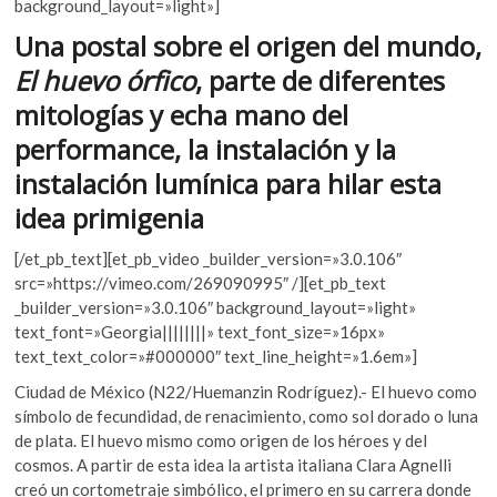
b
er
s
background_layout=»light»]
k
o
o
A
Una postal sobre el origen del mundo,
p
o
p
El huevo órfico
, parte de diferentes
e
k
p
mitologías y echa mano del
n
performance, la instalación y la
instalación lumínica para hilar esta
idea primigenia
[/et_pb_text][et_pb_video _builder_version=»3.0.106″
src=»https://vimeo.com/269090995″ /][et_pb_text
_builder_version=»3.0.106″ background_layout=»light»
text_font=»Georgia||||||||» text_font_size=»16px»
text_text_color=»#000000″ text_line_height=»1.6em»]
Ciudad de México (N22/Huemanzin Rodríguez).- El huevo como
símbolo de fecundidad, de renacimiento, como sol dorado o luna
de plata. El huevo mismo como origen de los héroes y del
cosmos. A partir de esta idea la artista italiana Clara Agnelli
creó un cortometraje simbólico, el primero en su carrera donde