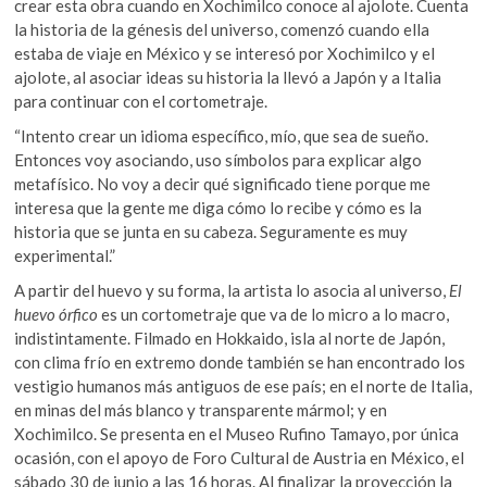
crear esta obra cuando en Xochimilco conoce al ajolote. Cuenta
la historia de la génesis del universo, comenzó cuando ella
estaba de viaje en México y se interesó por Xochimilco y el
ajolote, al asociar ideas su historia la llevó a Japón y a Italia
para continuar con el cortometraje.
“Intento crear un idioma específico, mío, que sea de sueño.
Entonces voy asociando, uso símbolos para explicar algo
metafísico. No voy a decir qué significado tiene porque me
interesa que la gente me diga cómo lo recibe y cómo es la
historia que se junta en su cabeza. Seguramente es muy
experimental.”
A partir del huevo y su forma, la artista lo asocia al universo,
El
huevo órfico
es un cortometraje que va de lo micro a lo macro,
indistintamente. Filmado en Hokkaido, isla al norte de Japón,
con clima frío en extremo donde también se han encontrado los
vestigio humanos más antiguos de ese país; en el norte de Italia,
en minas del más blanco y transparente mármol; y en
Xochimilco. Se presenta en el Museo Rufino Tamayo, por única
ocasión, con el apoyo de Foro Cultural de Austria en México, el
sábado 30 de junio a las 16 horas. Al finalizar la proyección la