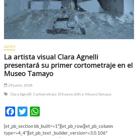
m
v
o
l
g
e
r
ARTES
s
La artista visual Clara Agnelli
k
presentará su primer cortometraje en el
o
Museo Tamayo
p
e
29 junio, 2018
n
v
Clara Agnelli
Cortometraje
El huevo órfico
Museo Tamayo
o
l
F
T
W
g
ac
w
h
e
[et_pb_section bb_built=»1″][et_pb_row][et_pb_column
r
e
itt
at
type=»4_4″][et_pb_text _builder_version=»3.0.106″
s