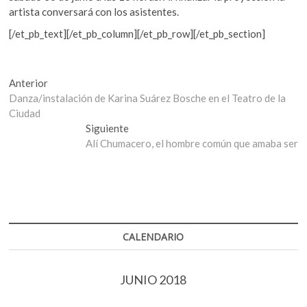
artista conversará con los asistentes.
[/et_pb_text][/et_pb_column][/et_pb_row][/et_pb_section]
Navegación
Entrada
Anterior
anterior:
Danza/instalación de Karina Suárez Bosche en el Teatro de la
de
Ciudad
entradas
Entrada
Siguiente
siguiente:
Alí Chumacero, el hombre común que amaba ser
CALENDARIO
JUNIO 2018