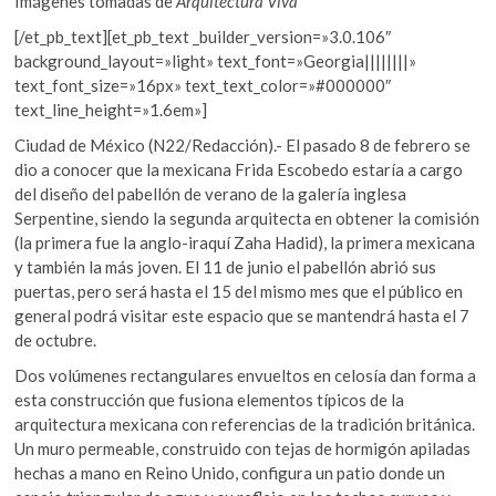
Imágenes tomadas de
Arquitectura Viva
[/et_pb_text][et_pb_text _builder_version=»3.0.106″
background_layout=»light» text_font=»Georgia||||||||»
text_font_size=»16px» text_text_color=»#000000″
text_line_height=»1.6em»]
Ciudad de México (N22/Redacción).- El pasado 8 de febrero se
dio a conocer que la mexicana Frida Escobedo estaría a cargo
del diseño del pabellón de verano de la galería inglesa
Serpentine, siendo la segunda arquitecta en obtener la comisión
(la primera fue la anglo-iraquí Zaha Hadid), la primera mexicana
y también la más joven. El 11 de junio el pabellón abrió sus
puertas, pero será hasta el 15 del mismo mes que el público en
general podrá visitar este espacio que se mantendrá hasta el 7
de octubre.
Dos volúmenes rectangulares envueltos en celosía dan forma a
esta construcción que fusiona elementos típicos de la
arquitectura mexicana con referencias de la tradición británica.
Un muro permeable, construido con tejas de hormigón apiladas
hechas a mano en Reino Unido, configura un patio donde un