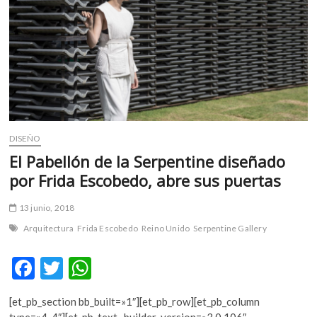
m
v
o
l
g
e
r
s
k
DISEÑO
o
El Pabellón de la Serpentine diseñado
p
por Frida Escobedo, abre sus puertas
e
n
13 junio, 2018
v
Arquitectura
Frida Escobedo
Reino Unido
Serpentine Gallery
o
l
F
T
W
g
e
ac
w
h
r
[et_pb_section bb_built=»1″][et_pb_row][et_pb_column
e
itt
at
s
type=»4_4″][et_pb_text _builder_version=»3.0.106″