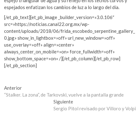
espejo triangular de agua y su reflejo en los techos curvos y
espejados enfatizan los cambios de luz a lo largo del día.
[/et_pb_text][et_pb_image _builder_version=»3.0.106″
src=»https://noticias.canal22.org.mx/wp-
content/uploads/2018/06/frida_escobedo_serpentine_gallery_
0.jpg» show_in_lightbox=»off» url_new_window=»off»
use_overlay=»off» align=»center»
always_center_on_mobile=»on» force_fullwidth=»off»
show_bottom_space=»on» /][/et_pb_column][/et_pb_row]
[/et_pb_section]
Navegación
Entrada
Anterior
anterior:
“Stalker. La zona”, de Tarkovski, vuelve a la pantalla grande
de
Entrada
Siguiente
entradas
siguiente:
Sergio Pitol revisado por Villoro y Volpi