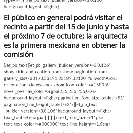
k
b
er
s
background_layout=»light»]
o
o
A
El público en general podrá visitar el
p
e
o
p
recinto a partir del 15 de junio y hasta
n
k
p
el próximo 7 de octubre; la arquitecta
es la primera mexicana en obtener la
comisión
[/et_pb_text][et_pb_gallery _builder_version=»3.0.106″
show_title_and_caption=»on» show_pagination=»on»
gallery_ids=»33193,33191,33189,33190″ fullwidth=»on»
orientation=»landscape» zoom_icon_color=»#1580f6″
hover_overlay_color=»rgba(255,255,255,0.9)»
background_layout=»light» pagination_font_size_tablet=»51″
pagination_line_height_tablet=»2″ /][et_pb_text
_builder_version=»3.0.106″ background_layout=»light»
text_font=»Georgia||||||||» text_font_size=»11px»
text_text_color=»#000000″ text_line_height=»1.6em»]