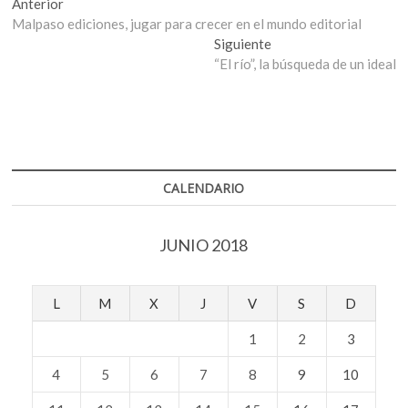
Navegación
Entrada
Anterior
anterior:
Malpaso ediciones, jugar para crecer en el mundo editorial
de
Entrada
Siguiente
entradas
siguiente:
“El río”, la búsqueda de un ideal
CALENDARIO
JUNIO 2018
L
M
X
J
V
S
D
1
2
3
4
5
6
7
8
9
10