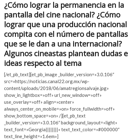
o
A
¿Cómo lograr la permanencia en la
k
o
o
p
pantalla del cine nacional? ¿Cómo
p
k
p
lograr que una producción nacional
e
n
compita con el número de pantallas
que se le dan a una internacional?
Algunos cineastas plantean dudas e
ideas respecto al tema
[/et_pb_text][et_pb_image _builder_version=»3.0.106″
src=»https://noticias.canal22.org.mx/wp-
content/uploads/2018/06/amatregionsalvaje.jpg»
show_in_lightbox=»off» url_new_window=»off»
use_overlay=»off» align=»center»
always_center_on_mobile=»on» force_fullwidth=»off»
show_bottom_space=»on» /][et_pb_text
_builder_version=»3.0.106″ background_layout=»light»
text_font=»Georgia||||||||» text_text_color=»#000000″
text_line_height=»1.6em»]