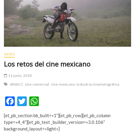
m
v
o
l
g
e
r
s
ARTES
k
Los retos del cine mexicano
o
p
11 junio, 2018
e
n
AMACC
cine comercial
cine mexicano
industria cinematográfica
v
o
F
T
W
l
ac
w
h
g
[et_pb_section bb_built=»1″][et_pb_row][et_pb_column
e
itt
at
e
type=»4_4″][et_pb_text _builder_version=»3.0.106″
r
b
er
s
background_layout=»light»]
s