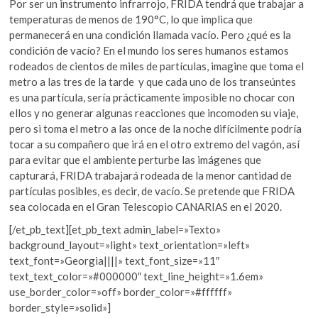
Por ser un instrumento infrarrojo, FRIDA tendrá que trabajar a
temperaturas de menos de 190°C, lo que implica que
permanecerá en una condición llamada vacío. Pero ¿qué es la
condición de vacío? En el mundo los seres humanos estamos
rodeados de cientos de miles de partículas, imagine que toma el
metro a las tres de la tarde y que cada uno de los transeúntes
es una partícula, sería prácticamente imposible no chocar con
ellos y no generar algunas reacciones que incomoden su viaje,
pero si toma el metro a las once de la noche difícilmente podría
tocar a su compañero que irá en el otro extremo del vagón, así
para evitar que el ambiente perturbe las imágenes que
capturará, FRIDA trabajará rodeada de la menor cantidad de
partículas posibles, es decir, de vacío. Se pretende que FRIDA
sea colocada en el Gran Telescopio CANARIAS en el 2020.
[/et_pb_text][et_pb_text admin_label=»Texto»
background_layout=»light» text_orientation=»left»
text_font=»Georgia||||» text_font_size=»11″
text_text_color=»#000000″ text_line_height=»1.6em»
use_border_color=»off» border_color=»#ffffff»
border_style=»solid»]