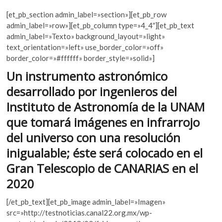
ac
w
h
k
[et_pb_section admin_label=»section»][et_pb_row
o
e
itt
at
admin_label=»row»][et_pb_column type=»4_4″][et_pb_text
p
b
er
s
admin_label=»Texto» background_layout=»light»
e
text_orientation=»left» use_border_color=»off»
n
o
A
border_color=»#ffffff» border_style=»solid»]
o
p
Un instrumento astronómico
k
p
desarrollado por ingenieros del
Instituto de Astronomía de la UNAM
que tomará imágenes en infrarrojo
del universo con una resolución
inigualable; éste será colocado en el
Gran Telescopio de CANARIAS en el
2020
[/et_pb_text][et_pb_image admin_label=»Imagen»
src=»http://testnoticias.canal22.org.mx/wp-