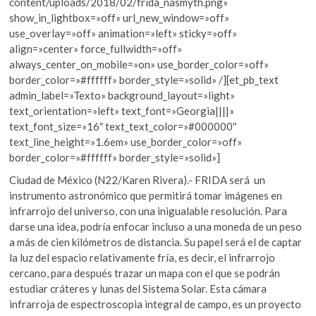
content/uploads/2018/02/frida_nasmyth.png»
show_in_lightbox=»off» url_new_window=»off»
use_overlay=»off» animation=»left» sticky=»off»
align=»center» force_fullwidth=»off»
always_center_on_mobile=»on» use_border_color=»off»
border_color=»#ffffff» border_style=»solid» /][et_pb_text
admin_label=»Texto» background_layout=»light»
text_orientation=»left» text_font=»Georgia||||»
text_font_size=»16″ text_text_color=»#000000″
text_line_height=»1.6em» use_border_color=»off»
border_color=»#ffffff» border_style=»solid»]
Ciudad de México (N22/Karen Rivera).- FRIDA será un
instrumento astronómico que permitirá tomar imágenes en
infrarrojo del universo, con una inigualable resolución. Para
darse una idea, podría enfocar incluso a una moneda de un peso
a más de cien kilómetros de distancia. Su papel será el de captar
la luz del espacio relativamente fría, es decir, el infrarrojo
cercano, para después trazar un mapa con el que se podrán
estudiar cráteres y lunas del Sistema Solar. Esta cámara
infrarroja de espectroscopia integral de campo, es un proyecto