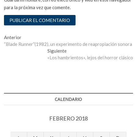
para la próxima vez que comente.
Navegación
Entrada
Anterior
anterior:
“Blade Runner”(1982), un experimento de reapropiación sonora
de
Entrada
Siguiente
entradas
siguiente:
«Los hambrientos», lejos del horror clásico
CALENDARIO
FEBRERO 2018