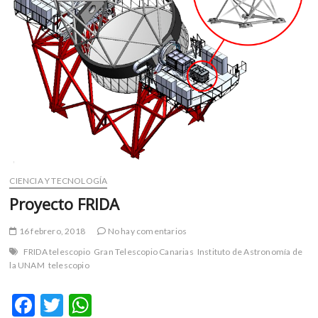
m
v
o
l
g
e
r
s
k
o
p
CIENCIA Y TECNOLOGÍA
e
Proyecto FRIDA
n
v
o
16 febrero, 2018
No hay comentarios
l
FRIDA telescopio
Gran Telescopio Canarias
Instituto de Astronomía de
g
la UNAM
telescopio
e
r
F
T
W
s