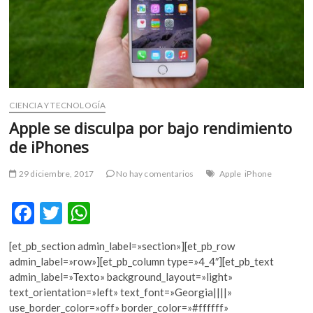
m
v
o
l
g
e
r
CIENCIA Y TECNOLOGÍA
s
Apple se disculpa por bajo rendimiento
k
de iPhones
o
p
29 diciembre, 2017
No hay comentarios
Apple
iPhone
e
n
F
T
W
v
o
ac
w
h
l
[et_pb_section admin_label=»section»][et_pb_row
e
itt
at
g
admin_label=»row»][et_pb_column type=»4_4″][et_pb_text
b
er
s
e
admin_label=»Texto» background_layout=»light»
r
text_orientation=»left» text_font=»Georgia||||»
o
A
s
use_border_color=»off» border_color=»#ffffff»