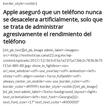
o
p
k
border_style=»solid»]
o
k
p
Apple aseguró que un teléfono nunca
p
se desacelera artificialmente, solo que
e
n
se trata de administrar
agresivamente el rendimiento del
teléfono
[/et_pb_text][et_pb_image admin_label=»Imagen»
src=»http://testnoticias.canal22.org.mx/wp-
content/uploads/2017/12/365c03a7a21f5a736b2c783b3b70
f15d-480-80.jpg» show_in_lightbox=»on»
url_new_window=»off» use_overlay=»off» animation=»left»
sticky=»off» align=»center» force_fullwidth=»off»
always_center_on_mobile=»on» use_border_color=»off»
border_color=»#ffffff» border_style=»solid»] [/et_pb_image]
[et_pb_text admin_label=»Texto» background_layout=»light»
text_orientation=»left» text_font=»Georgia||||»
text_font_size=»17″ text_text_color=»#000000″