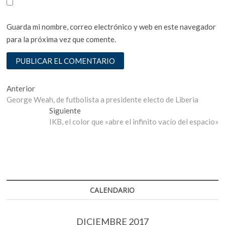
Guarda mi nombre, correo electrónico y web en este navegador
para la próxima vez que comente.
Navegación
Entrada
Anterior
anterior:
George Weah, de futbolista a presidente electo de Liberia
de
Entrada
Siguiente
entradas
siguiente:
IKB, el color que «abre el infinito vacío del espacio»
CALENDARIO
DICIEMBRE 2017