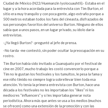
Ciudad de México (N22/Huemanzin Iyolocuauhtli).- Estaba en el
lugar y a la hora acordada para la entrevista con Tim Burton, el
sitio era muy tranquilo y con poca gente, algo extraño porque a
500 metros estaban todos los fans del cineasta, disfrazados de
sus personajes favoritos del universo Burton. Ninguno de ellos
sabía que a unos pasos, en un lugar privado, su ídolo daría
entrevistas.
-¿Ya llegó Burton? -pregunté al jefe de prensa.
-No tarda -me contestó, sin poder ocultar la preocupación en su
rostro.
Tim Burton había sido invitado a Guanajuato por el festival de
cine en 2007, mucho trabajo les costó convencerlo porque a
Tim no le gustan los festivales y los tumultos, le pesa la fama y
ese niño tímido no siempre logra sobrellevar bien toda esa
atención. Yo tenía la primera entrevista con Burton, hace una
década a los festivales no les importaban los “likes” ni los
mediocres “influencers” y sí les importaba generar nota
periodística. Ahora más que antes se usa a los medios (muchos
se ofrecen) como una extensión de la promoción y con las