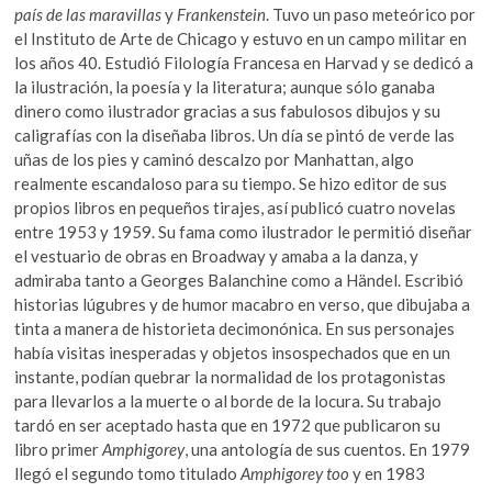
país de las maravillas
y
Frankenstein
. Tuvo un paso meteórico por
el Instituto de Arte de Chicago y estuvo en un campo militar en
los años 40. Estudió Filología Francesa en Harvad y se dedicó a
la ilustración, la poesía y la literatura; aunque sólo ganaba
dinero como ilustrador gracias a sus fabulosos dibujos y su
caligrafías con la diseñaba libros. Un día se pintó de verde las
uñas de los pies y caminó descalzo por Manhattan, algo
realmente escandaloso para su tiempo. Se hizo editor de sus
propios libros en pequeños tirajes, así publicó cuatro novelas
entre 1953 y 1959. Su fama como ilustrador le permitió diseñar
el vestuario de obras en Broadway y amaba a la danza, y
admiraba tanto a Georges Balanchine como a Händel. Escribió
historias lúgubres y de humor macabro en verso, que dibujaba a
tinta a manera de historieta decimonónica. En sus personajes
había visitas inesperadas y objetos insospechados que en un
instante, podían quebrar la normalidad de los protagonistas
para llevarlos a la muerte o al borde de la locura. Su trabajo
tardó en ser aceptado hasta que en 1972 que publicaron su
libro primer
Amphigorey
, una antología de sus cuentos. En 1979
llegó el segundo tomo titulado
Amphigorey too
y en 1983