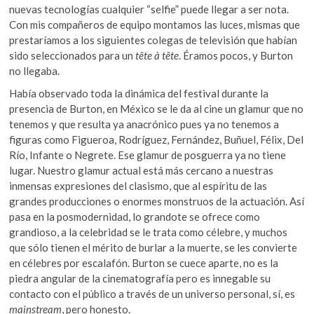
nuevas tecnologías cualquier “selfie” puede llegar a ser nota.
Con mis compañeros de equipo montamos las luces, mismas que
prestaríamos a los siguientes colegas de televisión que habían
sido seleccionados para un
tête à tête
. Éramos pocos, y Burton
no llegaba.
Había observado toda la dinámica del festival durante la
presencia de Burton, en México se le da al cine un glamur que no
tenemos y que resulta ya anacrónico pues ya no tenemos a
figuras como Figueroa, Rodríguez, Fernández, Buñuel, Félix, Del
Río, Infante o Negrete. Ese glamur de posguerra ya no tiene
lugar. Nuestro glamur actual está más cercano a nuestras
inmensas expresiones del clasismo, que al espíritu de las
grandes producciones o enormes monstruos de la actuación. Así
pasa en la posmodernidad, lo grandote se ofrece como
grandioso, a la celebridad se le trata como célebre, y muchos
que sólo tienen el mérito de burlar a la muerte, se les convierte
en célebres por escalafón. Burton se cuece aparte, no es la
piedra angular de la cinematografía pero es innegable su
contacto con el público a través de un universo personal, sí, es
mainstream
, pero honesto.