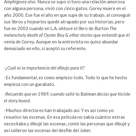
Amphigorey also
. Nunca se supo si tuvo una relación amorosa
con alguna persona, vivió con cinco gatos. Gorey muere en el
año 2000. Ese fue el año en que supe de su trabajo, al conseguir
sus libros y hojearlos quedé atrapado por sus historias, pero
fue en 2002 cuando en L.A. obtuve el libro de Burton
The
melancholy death of Oyster Boy & other stories
que entendí que él
venía de Gorey. Aunque en la entrevista no quiso abundar
demasiado en ello, sí aceptó su referente.
-¿Cuál es la importancia del dibujo para ti?
-Es fundamental, es como empiezo todo. Todo lo que he hecho
empieza con un garabato.
-Recuerdo que en 1989, cuando salió tu
Batman
decías que hiciste
el story board.
-Muchos directores han trabajado así. Y es así como yo
resuelvo las escenas. En esa película no sabía cuántos extras
necesitaba y dibujé las escenas, conté las personas que dibujé y
así salieron las escenas del desfile del Joker.