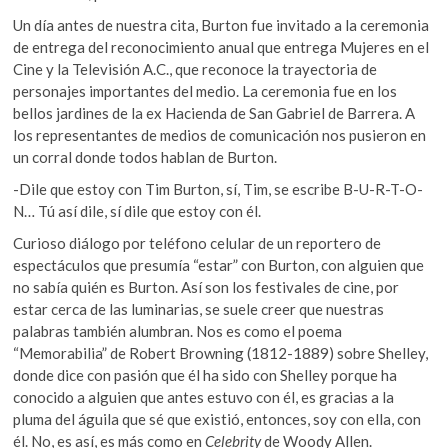
Un día antes de nuestra cita, Burton fue invitado a la ceremonia
de entrega del reconocimiento anual que entrega Mujeres en el
Cine y la Televisión A.C., que reconoce la trayectoria de
personajes importantes del medio. La ceremonia fue en los
bellos jardines de la ex Hacienda de San Gabriel de Barrera. A
los representantes de medios de comunicación nos pusieron en
un corral donde todos hablan de Burton.
-Dile que estoy con Tim Burton, sí, Tim, se escribe B-U-R-T-O-
N… Tú así dile, sí dile que estoy con él.
Curioso diálogo por teléfono celular de un reportero de
espectáculos que presumía “estar” con Burton, con alguien que
no sabía quién es Burton. Así son los festivales de cine, por
estar cerca de las luminarias, se suele creer que nuestras
palabras también alumbran. Nos es como el poema
“Memorabilia” de Robert Browning (1812-1889) sobre Shelley,
donde dice con pasión que él ha sido con Shelley porque ha
conocido a alguien que antes estuvo con él, es gracias a la
pluma del águila que sé que existió, entonces, soy con ella, con
él. No, es así, es más como en
Celebrity
de Woody Allen.