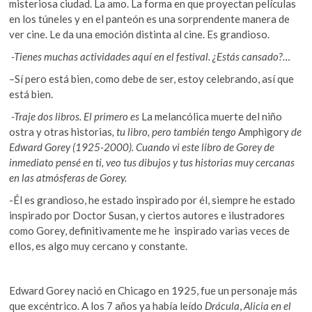
misteriosa ciudad. La amo. La forma en que proyectan películas
en los túneles y en el panteón es una sorprendente manera de
ver cine. Le da una emoción distinta al cine. Es grandioso.
-Tienes muchas actividades aquí en el festival. ¿Estás cansado?…
–
Sí pero está bien, como debe de ser, estoy celebrando, así que
está bien.
-Traje dos libros. El primero es
La melancólica muerte del niño
ostra y otras historias
, tu libro, pero también tengo
Amphigory
de
Edward Gorey (1925-2000). Cuando vi este libro de Gorey de
inmediato pensé en ti, veo tus dibujos y tus historias muy cercanas
en las atmósferas de Gorey.
-Él es grandioso, he estado inspirado por él, siempre he estado
inspirado por Doctor Susan, y ciertos autores e ilustradores
como Gorey, definitivamente me he inspirado varias veces de
ellos, es algo muy cercano y constante.
Edward Gorey nació en Chicago en 1925, fue un personaje más
que excéntrico. A los 7 años ya había leído
Drácula
,
Alicia en el