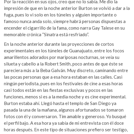
Por la reacción en sus ojos, creo que no lo sabía. Me dio la
impresión de que en la noche anterior Burton se volvió a dar a la
fuga, pues lo vi solo en los túneles y alguien importante o
famoso nunca anda solo, siempre habrá personas dispuestas a
encender el cigarrillo de la fama, como narra Gay Talese en su
memorable crónica “Sinatra está resfriado”.
En la noche anterior durante las proyecciones de cortos
experimentales en los túneles de Guanajuato, entre los focos
amarillentos adorados por mariposas nocturnas, se veía su
silueta y cabello a la Robert Smith, poco antes de que éste se
pareciera más a la Beba Galván. Muy discreto, caminando entre
las pocas personas que a esa hora estaban en las calles. Casi
ningún periodista, pues en los festivales de cine a esas horas
casi todos están en las fiestas exclusivas y pocos en las
funciones, menos si es a la media noche y es cine experimental.
Burton estaba ahí. Llegó hasta el templo de San Diego ya
pasada la una de la mañana, algunos afortunados se tomaron
fotos con él y conversaron. Tim amable y generoso. Yo busqué
el perfil bajo. A esa hora ya sabía de mi entrevista con él doce
horas después. En este tipo de situaciones prefiero ser testigo,