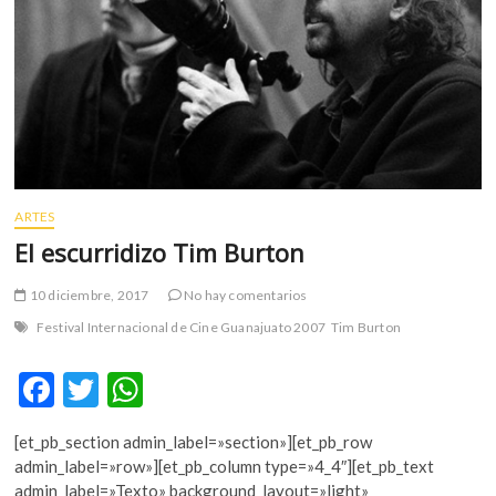
m
v
o
l
g
e
r
s
k
ARTES
o
El escurridizo Tim Burton
p
e
10 diciembre, 2017
No hay comentarios
n
Festival Internacional de Cine Guanajuato 2007
Tim Burton
v
o
F
T
W
l
g
ac
w
h
e
[et_pb_section admin_label=»section»][et_pb_row
e
itt
at
r
admin_label=»row»][et_pb_column type=»4_4″][et_pb_text
s
b
er
s
admin_label=»Texto» background_layout=»light»