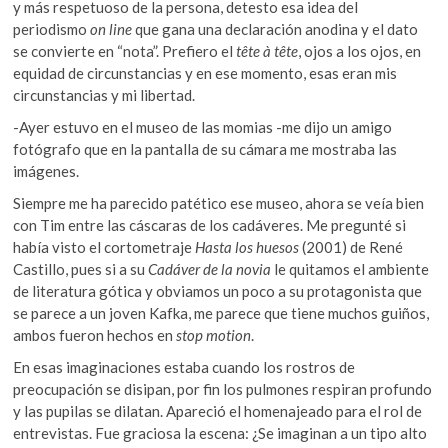
y más respetuoso de la persona, detesto esa idea del
periodismo
on line
que gana una declaración anodina y el dato
se convierte en “nota”. Prefiero el
tête à tête
, ojos a los ojos, en
equidad de circunstancias y en ese momento, esas eran mis
circunstancias y mi libertad.
-Ayer estuvo en el museo de las momias -me dijo un amigo
fotógrafo que en la pantalla de su cámara me mostraba las
imágenes.
Siempre me ha parecido patético ese museo, ahora se veía bien
con Tim entre las cáscaras de los cadáveres. Me pregunté si
había visto el cortometraje
Hasta los huesos
(2001) de René
Castillo, pues si a su
Cadáver de la novia
le quitamos el ambiente
de literatura gótica y obviamos un poco a su protagonista que
se parece a un joven Kafka, me parece que tiene muchos guiños,
ambos fueron hechos en
stop motion
.
En esas imaginaciones estaba cuando los rostros de
preocupación se disipan, por fin los pulmones respiran profundo
y las pupilas se dilatan. Apareció el homenajeado para el rol de
entrevistas. Fue graciosa la escena: ¿Se imaginan a un tipo alto