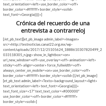
k
text_orientation=»left» use_border_color=»off»
o
A
o
border_color=»#ffffff» border_style=»solid»
o
p
p
text_font=»Georgia||||»]
e
k
p
Crónica del recuerdo de una
n
entrevista a contrarreloj
[/et_pb_text][et_pb_image admin_label=»Imagen»
src=»http://testnoticias.canal22.org.mx/wp-
content/uploads/2017/12/25105624_1888610307820499_2
033118305_n.jpg» show_in_lightbox=»on»
url_new_window=»off» use_overlay=»off» animation=»left»
sticky=»off» align=»center» force_fullwidth=»off»
always_center_on_mobile=»on» use_border_color=»off»
border_color=»#ffffff» border_style=»solid»] [/et_pb_image]
[et_pb_text admin_label=»Texto» background_layout=»light»
text_orientation=»left» text_font=»Georgia||||»
text_font_size=»17″ text_text_color=»#000000″
use_border_color=»off» border_color=»#ffffff»
border_style=»solid»]