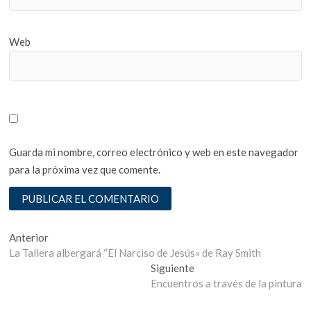
Web
Guarda mi nombre, correo electrónico y web en este navegador
para la próxima vez que comente.
Navegación
Entrada
Anterior
anterior:
La Tallera albergará “El Narciso de Jesús» de Ray Smith
de
Entrada
Siguiente
entradas
siguiente:
Encuentros a través de la pintura