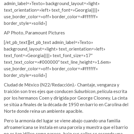
admin_label=»Texto» background_layout=»light»
text_orientation=»left» text_font=»Georgia||||»
use_border_color=»off» border_color=»#ffffff»
border_style=»solid»]
AP Photo, Paramount Pictures
[/et_pb_text][et_pb_text admin_label=»Texto»
background_layout=»light» text_orientation=»left»
text_font=»Georgia||||» text_font_size=»17″
text_text_color=»#000000″ text_line_height=»1.6em»
use_border_color=»off» border_color=»#ffffff»
border_style=»solid»]
Ciudad de México (N22/Redacción).- Chantaje, venganza y
traición son tres ejes que conducen
Suburbicon
, película escrita
por los hermanos Coen y dirigida por George Clooney. La cinta
se sitúa a finales de la década de 1950 en barrio en Carolina del
Norte donde reina un ambiente apacible.
Pero la armonía del lugar se viene abajo cuando una familia
afroamericana se instala en una parcela y muestra que el barrio
no es tan idílico como parece, bajo sus calles se esconde una