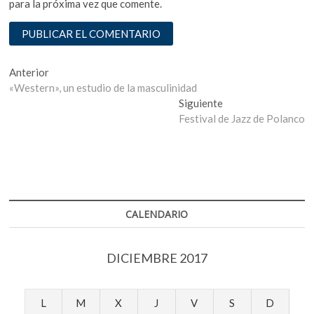
para la próxima vez que comente.
Navegación
Entrada
Anterior
anterior:
«Western», un estudio de la masculinidad
de
Entrada
Siguiente
entradas
siguiente:
Festival de Jazz de Polanco
CALENDARIO
DICIEMBRE 2017
L
M
X
J
V
S
D