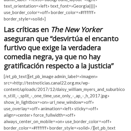
b
er
s
k
text_orientation=»left» text_font=»Georgia||||»
o
A
o
use_border_color=»off» border_color=»#ffffff»
p
o
p
border_style=»solid»]
e
k
p
Las críticas en
The New Yorker
n
aseguran que “desvirtúa el encanto
furtivo que exige la verdadera
comedia negra, ya que no hay
gratificación respecto a la justicia”
[/et_pb_text][et_pb_image admin_label=»Imagen»
src=»http://testnoticias.canal22.org.mx/wp-
content/uploads/2017/12/daisy_william_myers_and_suburbico
n_still_-_split_-_one_time_use_only_-_ap_-_h_2017.jpg»
show_in_lightbox=»on» url_new_window=»off»
use_overlay=»off» animation=»left» sticky=»off»
align=»center» force_fullwidth=»off»
always_center_on_mobile=»on» use_border_color=»off»
border_color=»#ffffff» border_style=»solid» /][et_pb_text