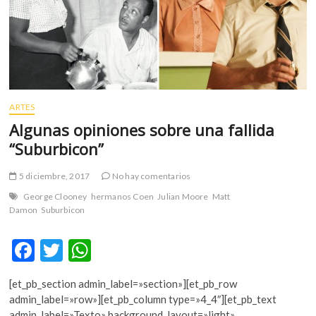
m
v
o
l
g
e
r
ARTES
s
Algunas opiniones sobre una fallida
k
“Suburbicon”
o
p
5 diciembre, 2017
No hay comentarios
e
George Clooney
hermanos Coen
Julian Moore
Matt
n
Damon
Suburbicon
v
o
F
T
W
l
g
ac
w
h
e
[et_pb_section admin_label=»section»][et_pb_row
e
itt
at
r
admin_label=»row»][et_pb_column type=»4_4″][et_pb_text
s
admin_label=»Texto» background_layout=»light»