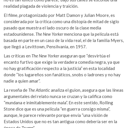
realidad plagada de violencia y traición.
El filme, protagonizado por Matt Damon y Julian Moore, es
considerada por la crítica como una distopía de mitad de siglo
pasado que muestra el lado oscuro de la clase media
estadounidense.
The New Yorker
menciona que la película está
basada en parte en un caso de la vida real, el de la familia Myers,
que llegó a Levittown, Pensilvania, en 1957.
Las críticas en
The New Yorker
aseguran que “desvirtúa el
encanto furtivo que exige la verdadera comedia negra, ya que
no hay gratificación respecto a la justicia” en esta localidad
donde “los lugareños son fanáticos, snobs o ladrones y no hay
nadie a quien amar”.
La reseña de
The Atlantic
analiza el guion, asegura que las líneas
argumentales del relato nunca se cruzan y la califica como
“mundana e inimitablemente mala”. En este sentido, Rolling
Stone dice que es una película “en guerra consigo misma”,
aunque, le parece relevante porque envía “una visión de
Estados Unidos que no es tan antigua como debería ser en la
época de Trump”.