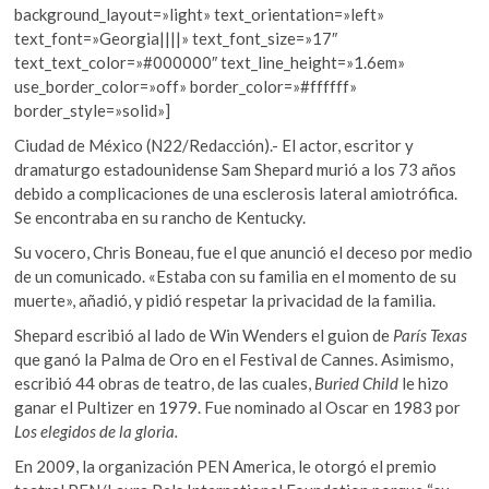
background_layout=»light» text_orientation=»left»
text_font=»Georgia||||» text_font_size=»17″
text_text_color=»#000000″ text_line_height=»1.6em»
use_border_color=»off» border_color=»#ffffff»
border_style=»solid»]
Ciudad de México (N22/Redacción).- El actor, escritor y
dramaturgo estadounidense Sam Shepard murió a los 73 años
debido a complicaciones de una esclerosis lateral amiotrófica.
Se encontraba en su rancho de Kentucky.
Su vocero, Chris Boneau, fue el que anunció el deceso por medio
de un comunicado. «Estaba con su familia en el momento de su
muerte», añadió, y pidió respetar la privacidad de la familia.
Shepard escribió al lado de Win Wenders el guion de
París Texas
que ganó la Palma de Oro en el Festival de Cannes. Asimismo,
escribió 44 obras de teatro, de las cuales,
Buried Child
le hizo
ganar el Pultizer en 1979. Fue nominado al Oscar en 1983 por
Los elegidos de la gloria.
En 2009, la organización PEN America, le otorgó el premio