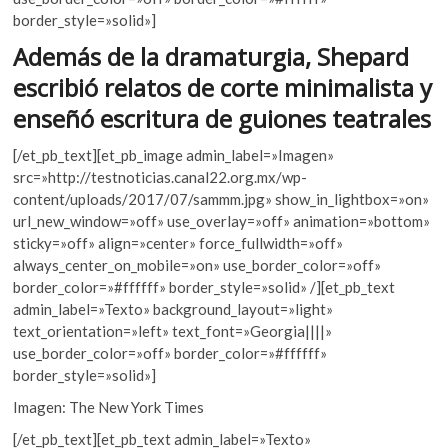
k
o
p
border_style=»solid»]
o
k
p
Además de la dramaturgia, Shepard
p
e
escribió relatos de corte minimalista y
n
enseñó escritura de guiones teatrales
[/et_pb_text][et_pb_image admin_label=»Imagen»
src=»http://testnoticias.canal22.org.mx/wp-
content/uploads/2017/07/sammm.jpg» show_in_lightbox=»on»
url_new_window=»off» use_overlay=»off» animation=»bottom»
sticky=»off» align=»center» force_fullwidth=»off»
always_center_on_mobile=»on» use_border_color=»off»
border_color=»#ffffff» border_style=»solid» /][et_pb_text
admin_label=»Texto» background_layout=»light»
text_orientation=»left» text_font=»Georgia||||»
use_border_color=»off» border_color=»#ffffff»
border_style=»solid»]
Imagen: The New York Times
[/et_pb_text][et_pb_text admin_label=»Texto»