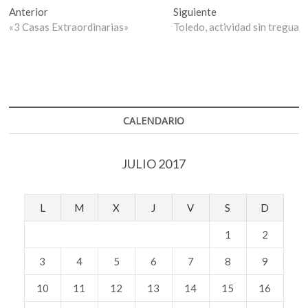
Navegación
Entrada
Entrada
Anterior
Siguiente
anterior:
siguiente:
«3 Casas Extraordinarias»
Toledo, actividad sin tregua
de
entradas
CALENDARIO
JULIO 2017
L
M
X
J
V
S
D
1
2
3
4
5
6
7
8
9
10
11
12
13
14
15
16