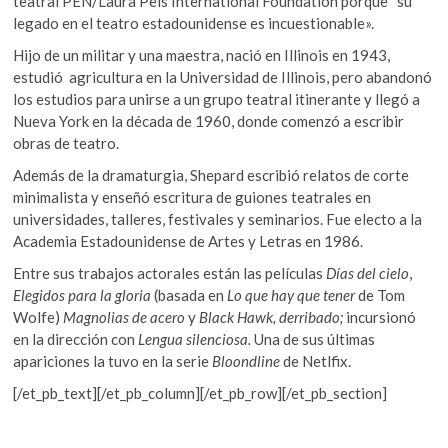
teatral PEN/Laura Pels International Foundation porque “su
legado en el teatro estadounidense es incuestionable».
Hijo de un militar y una maestra, nació en Illinois en 1943,
estudió agricultura en la Universidad de Illinois, pero abandonó
los estudios para unirse a un grupo teatral itinerante y llegó a
Nueva York en la década de 1960, donde comenzó a escribir
obras de teatro.
Además de la dramaturgia, Shepard escribió relatos de corte
minimalista y enseñó escritura de guiones teatrales en
universidades, talleres, festivales y seminarios. Fue electo a la
Academia Estadounidense de Artes y Letras en 1986.
Entre sus trabajos actorales están las películas
Días del cielo
,
Elegidos para la gloria
(basada en
Lo que hay que tener
de Tom
Wolfe)
Magnolias de acero
y
Black Hawk, derribado;
incursionó
en la dirección con
Lengua silenciosa.
Una de sus últimas
apariciones la tuvo en la serie
Bloondline
de Netlfix.
[/et_pb_text][/et_pb_column][/et_pb_row][/et_pb_section]