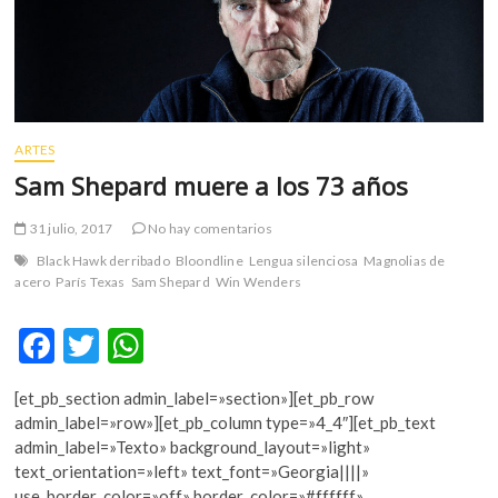
m
v
o
l
g
e
ARTES
r
Sam Shepard muere a los 73 años
s
k
31 julio, 2017
No hay comentarios
o
Black Hawk derribado
Bloondline
Lengua silenciosa
Magnolias de
p
acero
París Texas
Sam Shepard
Win Wenders
e
n
F
T
W
v
o
ac
w
h
l
[et_pb_section admin_label=»section»][et_pb_row
e
itt
at
g
admin_label=»row»][et_pb_column type=»4_4″][et_pb_text
e
b
er
s
admin_label=»Texto» background_layout=»light»
r
text_orientation=»left» text_font=»Georgia||||»
o
A
s
use_border_color=»off» border_color=»#ffffff»