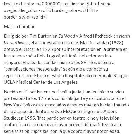
text_text_color=»#000000″ text_line_height=»1.6em»
use_border_color=»off» border_color=»#ffffff»
border_style=»solid»]
Martin Landau
Dirigido por Tim Burton en
Ed Wood
y Alfred Hitchcock en
North
by Northwest
, el actor estadounidense, Martin Landau (1928),
obtuvo el Óscar en 1995 por su interpretación en la primera en
la que encarnó a Bela Lugosi, el biopic del actor austro-
húngaro. El sábado, Landau murió a los 89 años debido a
“complicaciones inesperadas”, según dio a conocer su
representante. El actor estaba hospitalizado en Ronald Reagan
UCLA Medical Center de Los Ángeles.
Nacido en Brooklyn en una familia judía, Landau inició su vida
profesional a los 17 años como dibujante y caricaturista, en el
New York Daily News
, cinco años después navegó hacia el mundo
de la actuación. Junto a Steve McQueen, ingresó a Actors
Studio, en 1955. Tras participar en teatro, cine y televisión,
plataforma en la que tuvo mayor proyección, se integró a la
serie
Mission Imposible
, con la que cobró mayor notoriedad,