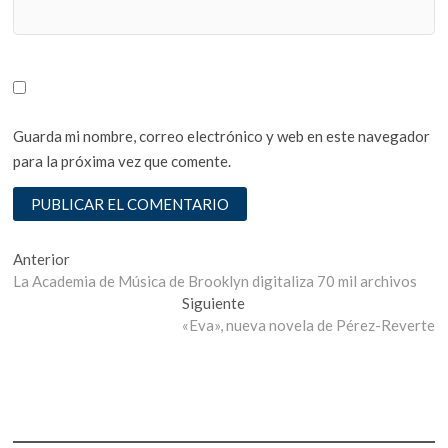
Guarda mi nombre, correo electrónico y web en este navegador
para la próxima vez que comente.
Navegación
Entrada
Anterior
anterior:
La Academia de Música de Brooklyn digitaliza 70 mil archivos
de
Entrada
Siguiente
entradas
siguiente:
«Eva», nueva novela de Pérez-Reverte