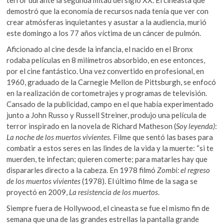
terror durante la segunda mitad del siglo XX. El cineasta que
demostró que la economía de recursos nada tenía que ver con
crear atmósferas inquietantes y asustar a la audiencia, murió
este domingo a los 77 años víctima de un cáncer de pulmón.
Aficionado al cine desde la infancia, el nacido en el Bronx
rodaba películas en 8 milímetros absorbido, en ese entonces,
por el cine fantástico. Una vez convertido en profesional, en
1960, graduado de la Carnegie Mellon de Pittsburgh, se enfocó
en la realización de cortometrajes y programas de televisión.
Cansado de la publicidad, campo en el que había experimentado
junto a John Russo y Russell Streiner, produjo una película de
terror inspirado en la novela de Richard Matheson (
Soy leyenda)
:
La noche de los muertos vivientes
.
Filme que sentó las bases para
combatir a estos seres en las lindes de la vida y la muerte: “si te
muerden, te infectan; quieren comerte; para matarles hay que
dispararles directo a la cabeza. En 1978 filmó
Zombi: el regreso
de los muertos vivientes
(1978). El último filme de la saga se
proyectó en 2009,
La resistencia de los muertos
.
Siempre fuera de Hollywood, el cineasta se fue el mismo fin de
semana que una de las grandes estrellas la pantalla grande