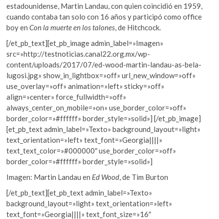
estadounidense, Martin Landau, con quien coincidió en 1959,
cuando contaba tan solo con 16 años y participó como office
boy en
Con la muerte en los talones
, de Hitchcock.
[/et_pb_text][et_pb_image admin_label=»Imagen»
src=»http://testnoticias.canal22.org.mx/wp-
content/uploads/2017/07/ed-wood-martin-landau-as-bela-
lugosi.jpg» show_in_lightbox=»off» url_new_window=»off»
use_overlay=»off» animation=»left» sticky=»off»
align=»center» force_fullwidth=»off»
always_center_on_mobile=»on» use_border_color=»off»
border_color=»#ffffff» border_style=»solid»] [/et_pb_image]
[et_pb_text admin_label=»Texto» background_layout=»light»
text_orientation=»left» text_font=»Georgia||||»
text_text_color=»#000000″ use_border_color=»off»
border_color=»#ffffff» border_style=»solid»]
Imagen: Martin Landau en
Ed Wood
, de Tim Burton
[/et_pb_text][et_pb_text admin_label=»Texto»
background_layout=»light» text_orientation=»left»
text_font=»Georgia||||» text_font_size=»16″