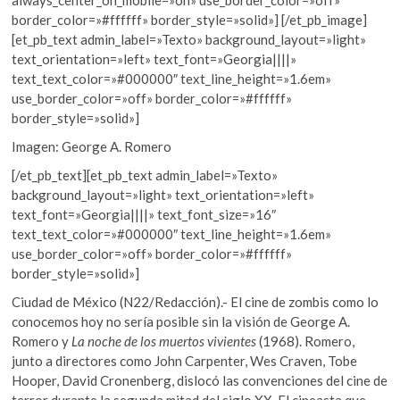
always_center_on_mobile=»on» use_border_color=»off»
border_color=»#ffffff» border_style=»solid»] [/et_pb_image]
[et_pb_text admin_label=»Texto» background_layout=»light»
text_orientation=»left» text_font=»Georgia||||»
text_text_color=»#000000″ text_line_height=»1.6em»
use_border_color=»off» border_color=»#ffffff»
border_style=»solid»]
Imagen: George A. Romero
[/et_pb_text][et_pb_text admin_label=»Texto»
background_layout=»light» text_orientation=»left»
text_font=»Georgia||||» text_font_size=»16″
text_text_color=»#000000″ text_line_height=»1.6em»
use_border_color=»off» border_color=»#ffffff»
border_style=»solid»]
Ciudad de México (N22/Redacción).- El cine de zombis como lo
conocemos hoy no sería posible sin la visión de George A.
Romero y
La noche de los muertos vivientes
(1968). Romero,
junto a directores como John Carpenter, Wes Craven, Tobe
Hooper, David Cronenberg, dislocó las convenciones del cine de