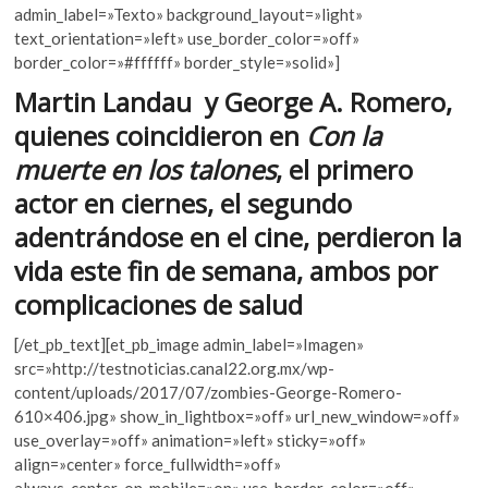
b
er
s
k
admin_label=»Texto» background_layout=»light»
o
text_orientation=»left» use_border_color=»off»
o
A
p
border_color=»#ffffff» border_style=»solid»]
o
p
e
Martin Landau y George A. Romero,
n
k
p
quienes coincidieron en
Con la
muerte en los talones
, el primero
actor en ciernes, el segundo
adentrándose en el cine, perdieron la
vida este fin de semana, ambos por
complicaciones de salud
[/et_pb_text][et_pb_image admin_label=»Imagen»
src=»http://testnoticias.canal22.org.mx/wp-
content/uploads/2017/07/zombies-George-Romero-
610×406.jpg» show_in_lightbox=»off» url_new_window=»off»
use_overlay=»off» animation=»left» sticky=»off»
align=»center» force_fullwidth=»off»