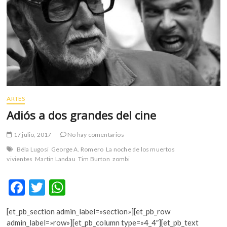
m
v
o
l
g
e
r
s
k
ARTES
o
Adiós a dos grandes del cine
p
e
17 julio, 2017
No hay comentarios
n
Béla Lugosi
George A. Romero
La noche de los muertos
v
vivientes
Martin Landau
Tim Burton
zombi
o
l
F
T
W
g
e
ac
w
h
r
[et_pb_section admin_label=»section»][et_pb_row
e
itt
at
s
admin_label=»row»][et_pb_column type=»4_4″][et_pb_text