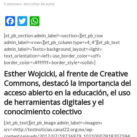
k
Commons
derechos de autor
o
p
F
T
W
e
ac
w
h
n
[et_pb_section admin_label=»section»][et_pb_row
e
itt
at
admin_label=»row»][et_pb_column type=»4_4″][et_pb_text
b
er
s
admin_label=»Texto» background_layout=»light»
text_orientation=»left» use_border_color=»off»
o
A
border_color=»#ffffff» border_style=»solid»]
o
p
Esther Wojcicki, al frente de Creative
k
p
Commons, destacó la importancia del
acceso abierto en la educación, el uso
de herramientas digitales y el
conocimiento colectivo
[/et_pb_text][et_pb_image admin_label=»Imagen»
src=»http://testnoticias.canal22.org.mx/wp-
content/uploads/2017/07/19726979_10210007818207594_