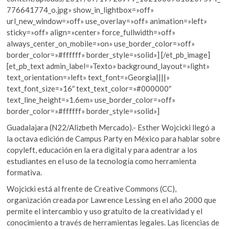
776641774_o.jpg» show_in_lightbox=»off»
url_new_window=»off» use_overlay=»off» animation=»left»
sticky=»off» align=»center» force_fullwidth=»off»
always_center_on_mobile=»on» use_border_color=»off»
border_color=»#ffffff» border_style=»solid»] [/et_pb_image]
[et_pb_text admin_label=»Texto» background_layout=»light»
text_orientation=»left» text_font=»Georgia||||»
text_font_size=»16″ text_text_color=»#000000″
text_line_height=»1.6em» use_border_color=»off»
border_color=»#ffffff» border_style=»solid»]
Guadalajara (N22/Alizbeth Mercado).- Esther Wojcicki llegó a
la octava edición de Campus Party en México para hablar sobre
copyleft, educación en la era digital y para adentrar a los
estudiantes en el uso de la tecnología como herramienta
formativa.
Wojcicki está al frente de Creative Commons (CC),
organización creada por Lawrence Lessing en el año 2000 que
permite el intercambio y uso gratuito de la creatividad y el
conocimiento a través de herramientas legales. Las licencias de