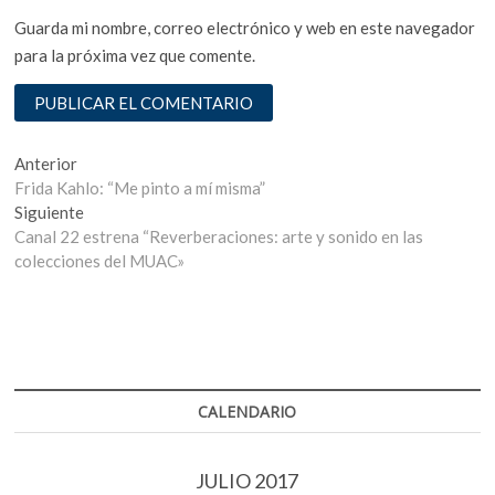
Guarda mi nombre, correo electrónico y web en este navegador
para la próxima vez que comente.
Navegación
Entrada
Anterior
anterior:
Frida Kahlo: “Me pinto a mí misma”
de
Entrada
Siguiente
entradas
siguiente:
Canal 22 estrena “Reverberaciones: arte y sonido en las
colecciones del MUAC»
CALENDARIO
JULIO 2017