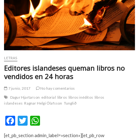
m
v
o
l
g
e
r
s
LETRAS
k
Editores islandeses queman libros no
o
p
vendidos en 24 horas
e
n
7 junio, 2017
No hay comentarios
v
Dagur Hjartarson
editorial
libros
libros inéditos
libros
o
islandeses
Ragnar Helgi Ólafsson
Tunglið
l
g
F
T
W
e
ac
w
h
r
s
[et_pb_section admin_label=»section»][et_pb_row