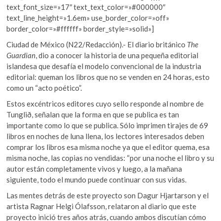
text_font_size=»17″ text_text_color=»#000000″
text_line_height=»1.6em» use_border_color=»off»
border_color=»#ffffff» border_style=»solid»]
Ciudad de México (N22/Redacción).- El diario británico
The
Guardian
, dio a conocer la historia de una pequeña editorial
islandesa que desafía el modelo convencional de la industria
editorial: queman los libros que no se venden en 24 horas, esto
como un “acto poético”.
Estos excéntricos editores cuyo sello responde al nombre de
Tunglið, señalan que la forma en que se publica es tan
importante como lo que se publica. Sólo imprimen tirajes de 69
libros en noches de luna llena, los lectores interesados deben
comprar los libros esa misma noche ya que el editor quema, esa
misma noche, las copias no vendidas: “por una noche el libro y su
autor están completamente vivos y luego, a la mañana
siguiente, todo el mundo puede continuar con sus vidas.
Las mentes detrás de este proyecto son Dagur Hjartarson y el
artista Ragnar Helgi Ólafsson, relataron al diario que este
proyecto inició tres años atrás, cuando ambos discutían cómo