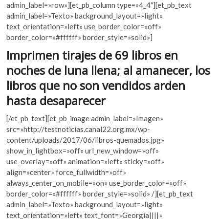
e
itt
at
k
admin_label=»row»][et_pb_column type=»4_4″][et_pb_text
b
er
s
o
admin_label=»Texto» background_layout=»light»
p
text_orientation=»left» use_border_color=»off»
o
A
e
border_color=»#ffffff» border_style=»solid»]
o
p
n
Imprimen tirajes de 69 libros en
k
p
noches de luna llena; al amanecer, los
libros que no son vendidos arden
hasta desaparecer
[/et_pb_text][et_pb_image admin_label=»Imagen»
src=»http://testnoticias.canal22.org.mx/wp-
content/uploads/2017/06/libros-quemados.jpg»
show_in_lightbox=»off» url_new_window=»off»
use_overlay=»off» animation=»left» sticky=»off»
align=»center» force_fullwidth=»off»
always_center_on_mobile=»on» use_border_color=»off»
border_color=»#ffffff» border_style=»solid» /][et_pb_text
admin_label=»Texto» background_layout=»light»
text_orientation=»left» text_font=»Georgia||||»