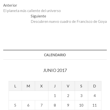
Navegación
Entrada
Anterior
anterior:
El planeta más caliente del universo
de
Entrada
Siguiente
entradas
siguiente:
Descubren nuevo cuadro de Francisco de Goya
CALENDARIO
JUNIO 2017
L
M
X
J
V
S
D
1
2
3
4
5
6
7
8
9
10
11