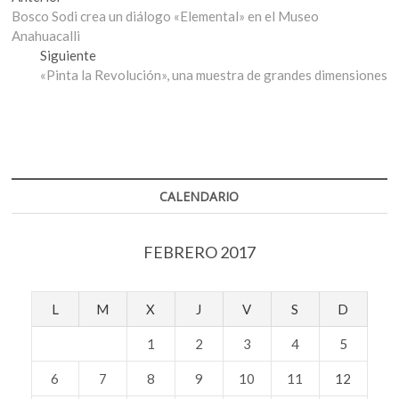
Navegación
anterior:
Bosco Sodi crea un diálogo «Elemental» en el Museo
de
Anahuacalli
entradas
Entrada
Siguiente
siguiente:
«Pinta la Revolución», una muestra de grandes dimensiones
CALENDARIO
FEBRERO 2017
L
M
X
J
V
S
D
1
2
3
4
5
6
7
8
9
10
11
12