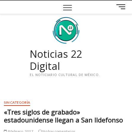
Saltar
B
al
o
contenido
t
ó
n
d
e
Noticias 22
m
e
Digital
n
ú
EL NOTICIARIO CULTURAL DE MÉXICO.
i
n
s
SIN CATEGORÍA
t
«Tres siglos de grabado»
a
g
estadounidense llegan a San Ildefonso
r
a
8 febrero, 2017
No hay comentarios