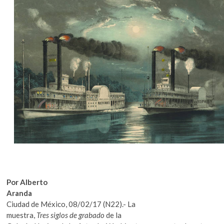
k
o
p
e
n
Por Alberto
Aranda
Ciudad de México, 08/02/17 (N22).- La
muestra,
Tres siglos de grabado
de la