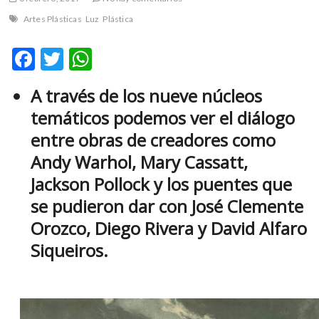
m
Artes Plásticas
Luz
Plástica
v
o
F
T
W
l
ac
w
h
g
e
A través de los nueve núcleos
e
itt
at
r
temáticos podemos ver el diálogo
b
er
s
s
entre obras de creadores como
k
o
A
o
Andy Warhol, Mary Cassatt,
o
p
p
Jackson Pollock y los puentes que
e
k
p
n
se pudieron dar con José Clemente
v
Orozco, Diego Rivera y David Alfaro
o
Siqueiros.
l
g
e
r
s