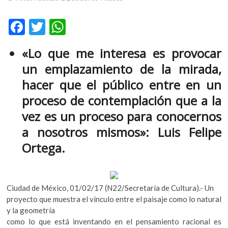
k
o
F
T
W
p
ac
w
h
e
«Lo que me interesa es provocar
n
e
itt
at
un emplazamiento de la mirada,
b
er
s
hacer que el público entre en un
o
A
proceso de contemplación que a la
o
p
vez es un proceso para conocernos
k
p
a nosotros mismos»: Luis Felipe
Ortega.
Ciudad de México, 01/02/17 (N22/Secretaría de Cultura).- Un
proyecto que muestra el vínculo entre el paisaje como lo natural
y la geometría
como lo que está inventando en el pensamiento racional es