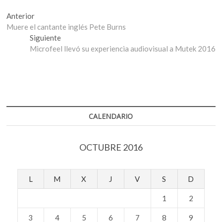
Navegación
Entrada
Anterior
anterior:
Muere el cantante inglés Pete Burns
de
Entrada
Siguiente
entradas
siguiente:
Microfeel llevó su experiencia audiovisual a Mutek 2016
CALENDARIO
OCTUBRE 2016
L
M
X
J
V
S
D
1
2
3
4
5
6
7
8
9