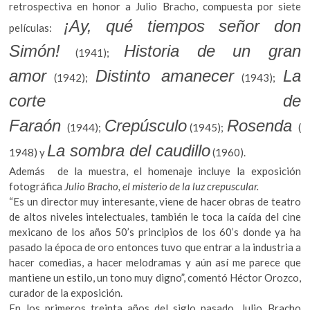
k
retrospectiva en honor a Julio Bracho, compuesta por siete
o
¡Ay, qué tiempos señor don
películas:
p
Simón!
Historia de un gran
e
(1941);
n
amor
Distinto amanecer
La
(1942);
(1943);
corte de
Faraón
Crepúsculo
Rosenda
(1944);
(1945);
(
La sombra del caudillo
1948) y
(1960).
Además de la muestra, el homenaje incluye la exposición
fotográfica
Julio Bracho, el misterio de la luz crepuscular.
“Es un director muy interesante, viene de hacer obras de teatro
de altos niveles intelectuales, también le toca la caída del cine
mexicano de los años 50’s principios de los 60’s donde ya ha
pasado la época de oro entonces tuvo que entrar a la industria a
hacer comedias, a hacer melodramas y aún así me parece que
mantiene un estilo, un tono muy digno”, comentó Héctor Orozco,
curador de la exposición.
En los primeros treinta años del siglo pasado, Julio Bracho