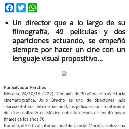
F
T
W
m
v
ac
w
h
o
Un director que a lo largo de su
e
itt
at
l
filmografía, 49 películas y dos
g
b
er
s
e
apariciones actuando, se empeñó
o
A
r
siempre por hacer un cine con un
s
o
p
k
lenguaje visual propositivo…
k
p
o
p
e
n
v
Por Salvador Perches
o
Morelia, 24/10/16, (N22).- Con más de 30 años de trayectoria
l
cinematográfica, Julio Bracho es uno de directores más
g
representativos del cine nacional, sus películas son un referente
e
del cine realizado en México entre la década de los 40 hasta
r
finales de los años 70.
s
Por ello, el Festival Internacional de Cine de Morelia realiza una