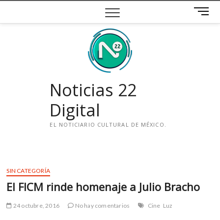
Saltar
B
al
o
contenido
t
ó
n
d
e
Noticias 22
m
e
Digital
n
ú
EL NOTICIARIO CULTURAL DE MÉXICO.
i
n
s
SIN CATEGORÍA
t
El FICM rinde homenaje a Julio Bracho
a
g
24 octubre, 2016
No hay comentarios
Cine
Luz
r
a