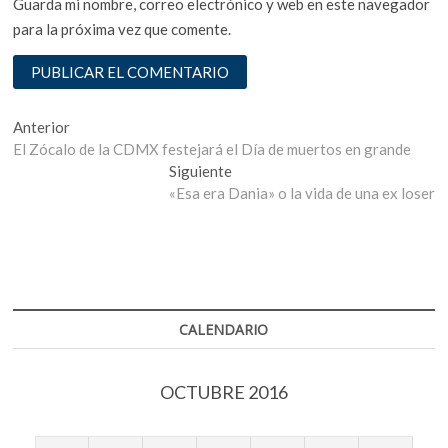
Guarda mi nombre, correo electrónico y web en este navegador
para la próxima vez que comente.
Navegación
Entrada
Anterior
anterior:
El Zócalo de la CDMX festejará el Día de muertos en grande
de
Entrada
Siguiente
entradas
siguiente:
«Esa era Dania» o la vida de una ex loser
CALENDARIO
OCTUBRE 2016