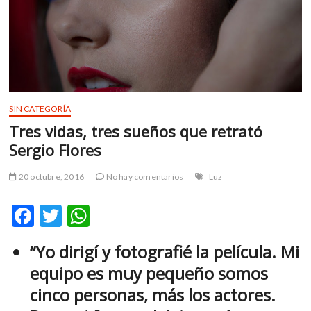
m
v
o
l
g
e
r
SIN CATEGORÍA
s
Tres vidas, tres sueños que retrató
k
Sergio Flores
o
p
20 octubre, 2016
No hay comentarios
Luz
e
n
F
T
W
v
o
ac
w
h
l
“Yo dirigí y fotografié la película. Mi
e
itt
at
g
equipo es muy pequeño somos
e
b
er
s
r
cinco personas, más los actores.
o
A
s