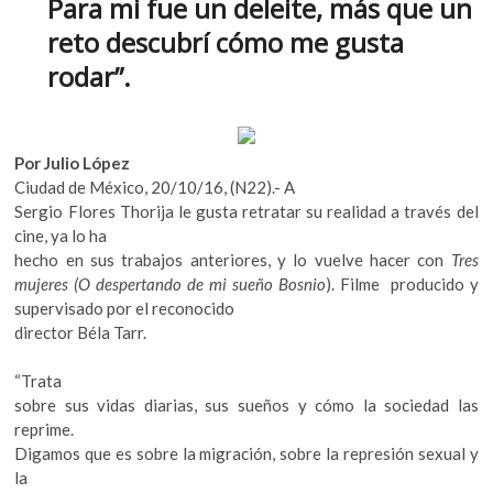
Para mi fue un deleite, más que un
k
o
p
o
reto descubrí cómo me gusta
k
p
p
rodar”.
e
n
Por Julio López
Ciudad de México, 20/10/16, (N22).- A
Sergio Flores Thorija le gusta retratar su realidad a través del
cine, ya lo ha
hecho en sus trabajos anteriores, y lo vuelve hacer con
Tres
mujeres (O despertando de mi sueño Bosnio
). Filme producido y
supervisado por el reconocido
director Béla Tarr.
“Trata
sobre sus vidas diarias, sus sueños y cómo la sociedad las
reprime.
Digamos que es sobre la migración, sobre la represión sexual y
la