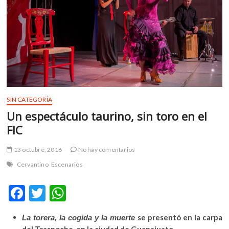
m
v
o
l
g
e
r
s
k
SIN CATEGORÍA
o
Un espectáculo taurino, sin toro en el
p
FIC
e
n
13 octubre, 2016
No hay comentarios
v
Cervantino
Escenarios
o
l
F
T
W
g
e
ac
w
h
r
se presentó en la carpa
La torera, la cogida y la muerte
e
itt
at
s