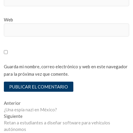
Web
Guarda mi nombre, correo electrónico y web en este navegador
para la próxima vez que comente.
Navegación
Entrada
Anterior
anterior:
¿Una espía nazi en México?
de
Entrada
Siguiente
entradas
siguiente:
Retan a estudiantes a diseñar software para vehículos
autónomos