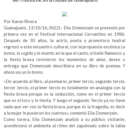
del Trasnoche, en la ciudad de Guanajuato
k
b
er
s
o
o
A
p
Por Karen Rivera
e
o
p
Guanajuato, 13/10/16, (N22).- Elia Domenzain se presentó por
n
k
p
primera vez en el Festival Internacional Cervantino en 1986.
Después de 30 años, la actriz, poeta y promotora teatral
regresó a este encuentro cultural, con la propuesta escénica
La
torera, la cogida y la muerte
, en la que el canto, el baile flamenco y
la fiesta brava revivieron los momentos de amor, deseo y
entrega que Domenzain describiera en su libro de poemas
Y
ahora soy yo la torera
.
«De acuerdo al libro, al poemario, primer tercio, segundo tercio,
tercer tercio, el primer tercio es totalmente en analogía con la
fiesta brava porque es la seducción, como en el primer tercio
que es el toro y lo tienta. Y luego el segundo Tercio ya no tiene
nada que ver con la fiesta brava, porque es la tragedia, es decir
a la mujer le pusieron los cuernos», comentó Elia Domenzain.
Como torera, Elia Domenzain analizó a su público visitante,
acondicionó el ambiente al ritmo del zapateado sobre la tabla