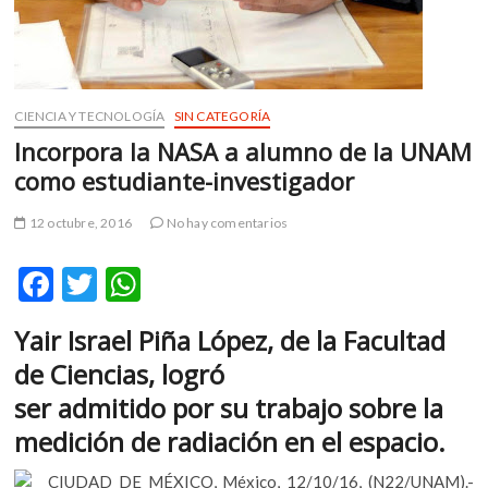
k
o
p
e
n
CIENCIA Y TECNOLOGÍA
SIN CATEGORÍA
Incorpora la NASA a alumno de la UNAM
como estudiante-investigador
12 octubre, 2016
No hay comentarios
F
T
W
ac
w
h
Yair Israel Piña López, de la Facultad
e
itt
at
de Ciencias, logró
b
er
s
ser admitido por su trabajo sobre la
o
A
medición de radiación en el espacio.
o
p
CIUDAD DE MÉXICO, México, 12/10/16, (N22/UNAM).-