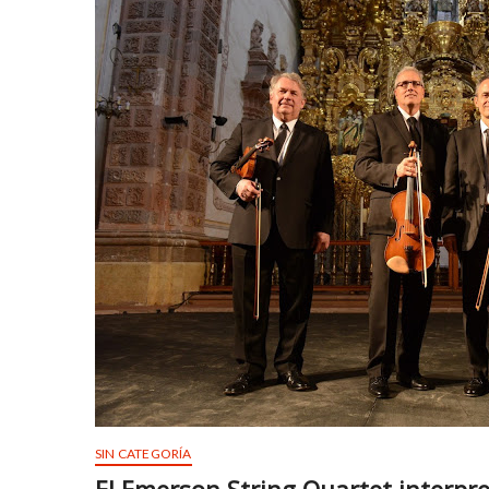
y
t
u
a
r
r
t
z
e
b
s
e
c
t
o
b
r
a
t
y
a
s
v
p
c
i
ı
n
l
r
a
ü
r
y
e
a
s
b
SIN CATEGORÍA
c
e
o
t