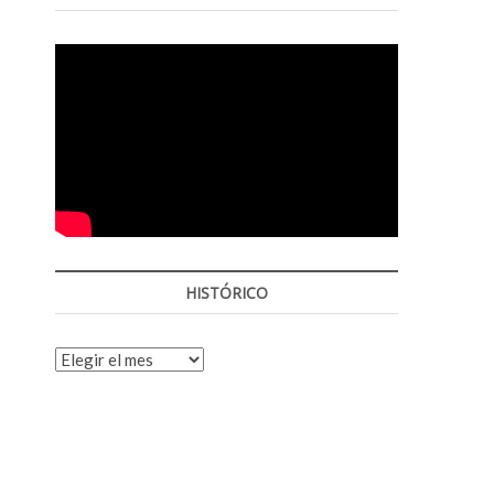
o
p
e
n
HISTÓRICO
HISTÓRICO