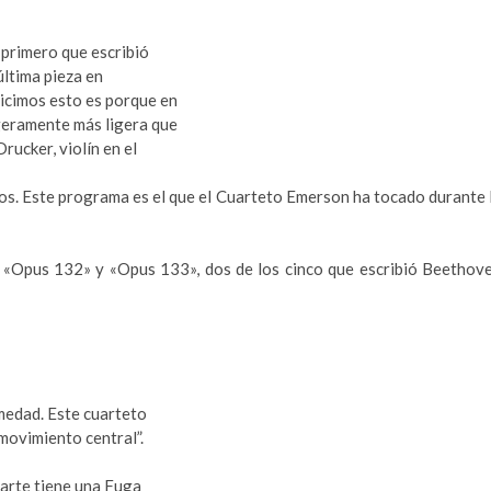
 primero que escribió
última pieza en
hicimos esto es porque en
igeramente más ligera que
rucker, violín en el
s. Este programa es el que el Cuarteto Emerson ha tocado durante 
s «Opus 132» y «Opus 133», dos de los cinco que escribió Beethov
rmedad. Este cuarteto
movimiento central”.
parte tiene una Fuga