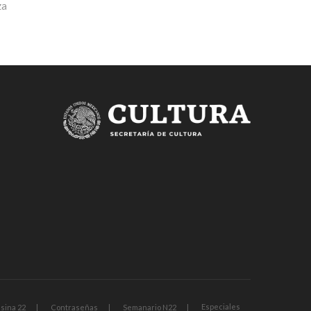
za
Especiales
sina 22
Contraseñas
Semanario N22