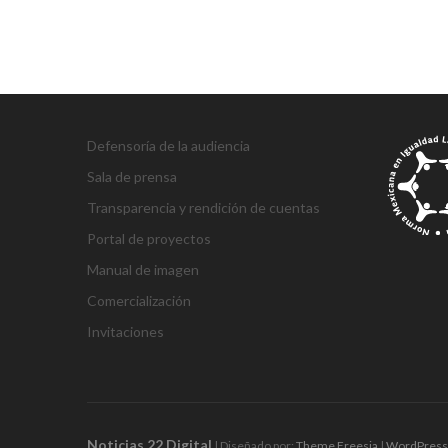
entradas
r
t
a
v
r
u
Defensoría de la audiencia
p
a
Sala de prensa
e
Transparencia y rendición de cuentas
s
Portal de proyectos
c
o
Manual de imagen
r
Comercialización
t
Invitaciones
g
g
1
s
1
1
h
1
a
D
j
M
d
h
A
a
a
x
ü
x
x
a
x
n
e
o
a
e
o
t
z
z
b
p
b
b
l
b
t
n
j
r
n
ş
a
i
i
e
e
e
e
k
e
a
e
o
s
e
g
ş
Noticias 22 Digital
a
a
t
r
t
t
a
t
l
m
b
b
m
e
e
| Diseñado por:
Theme Freesia
|
WordPress