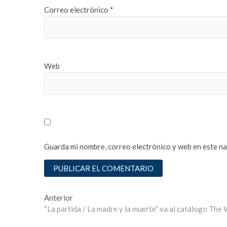
t
Correo electrónico
*
e
s
c
o
r
Web
t
ş
i
r
i
n
e
Guarda mi nombre, correo electrónico y web en este n
v
l
e
r
e
Navegación
Entrada
Anterior
s
anterior:
“La partida / La madre y la muerte” va al catálogo Th
de
c
o