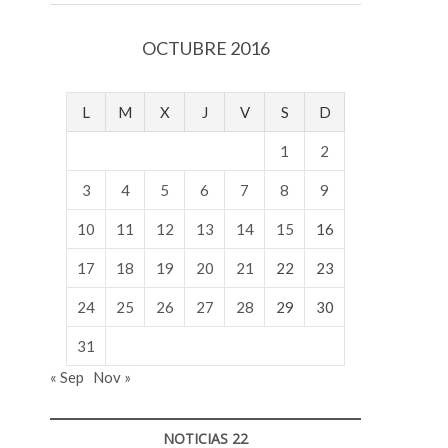
v
o
OCTUBRE 2016
l
g
e
L
M
X
J
V
S
D
r
s
1
2
k
o
3
4
5
6
7
8
9
p
10
11
12
13
14
15
16
e
n
17
18
19
20
21
22
23
v
o
24
25
26
27
28
29
30
l
g
31
e
« Sep
Nov »
r
s
k
NOTICIAS 22