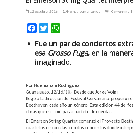
El Emerson String Quartet interpr
r
m
t
e
12 octubre, 2016
No hay comentarios
Cervantino
a
y
v
b
F
T
W
c
e
ac
w
h
ı
t
Fue un par de conciertos extr
e
itt
at
l
p
esa
Grosso Fuga
, en la maner
a
u
b
er
s
r
m
imaginado.
o
A
e
a
s
b
o
p
c
e
k
p
o
t
Por Huemanzin Rodríguez
r
y
Guanajuato, 12/16/10.- Desde que Jorge Volpi
t
a
llegó a la dirección del Festival Cervantino, propuso re
a
k
Beethoven, cada año un género. Esta edición 44 del fes
v
a
obras que escribió para cuarteto de cuerdas.
c
b
El Emerson String Quartet comenzó el Proyecto Beet
ı
e
cuartetos de cuerdas con dos conciertos donde interpr
l
t