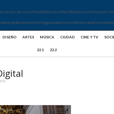
 escort
avcılar escort
beylikdüzü escort
beylikdüzü escort
esenyurt es
mabet
yakabet
masterbetting
pusulabet
ofansifbet
norabahis
nisanbet
DISEÑO
ARTES
MÚSICA
CIUDAD
CINE Y TV
SOCI
22.1
22.2
igital
ICO.