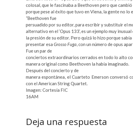
c
e
colosal, que le fascinaba a Beethoven pero que cambió
o
t
porque pese al éxito que tuvo en Viena, la gente no lo 
r
o
“
Beethoven fue
t
f
persuadido por su editor, para escribir y substituir el 
b
a
alternativo en el ‘Opus 133’, es un ejemplo muy inusua
e
n
la presión de su editor. Pero quizá lo hizo porque sabía 
y
s
presentar esa
Grosso Fuga
, con un número de opus apar
l
i
Fue un par de
i
f
conciertos extraordinarios cerrados en todo lo alto c
k
b
manera original como Beethoven la había imaginado.
d
e
Después del concierto y de
ü
t
manera espontánea, el Cuarteto Emerson conversó con
z
n
con el American String Quartet.
ü
o
Imagen: Cortesía FIC
e
r
16AM
s
a
c
b
o
a
r
h
Deja una respuesta
t
i
e
s