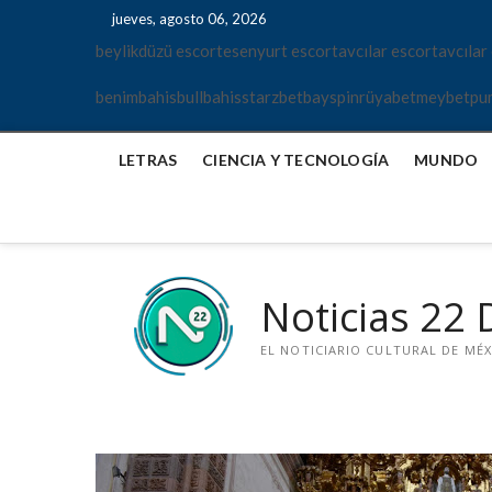
Saltar
b
b
a
e
jueves, agosto 06, 2026
al
e
e
n
s
beylikdüzü escort
esenyurt escort
avcılar escort
avcılar
contenido
y
n
k
c
l
i
a
o
benimbahis
bullbahis
starzbet
bayspin
rüyabet
meybet
pu
i
m
r
r
k
b
a
t
d
a
e
e
LETRAS
CIENCIA Y TECNOLOGÍA
MUNDO
ü
h
s
r
z
i
c
y
ü
s
o
a
e
b
r
m
s
u
t
a
Noticias 22 D
c
l
n
o
l
r
b
EL NOTICIARIO CULTURAL DE MÉX
t
a
e
h
s
i
e
s
n
s