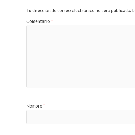
s
n
Tu dirección de correo electrónico no será publicada.
L
e
i
n
s
Comentario
*
y
a
u
n
r
b
t
e
e
t
s
w
c
b
o
a
r
h
t
i
e
s
s
e
Nombre
*
n
y
u
r