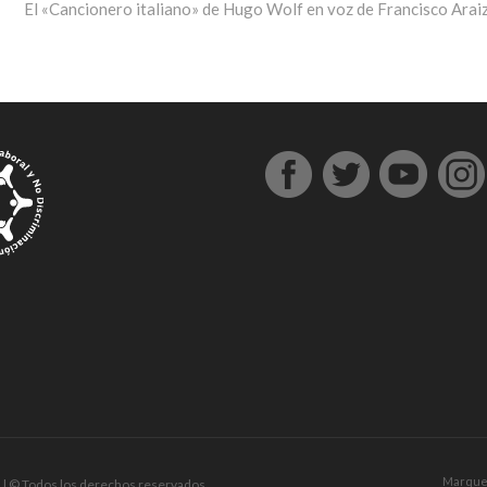
siguiente:
El «Cancionero italiano» de Hugo Wolf en voz de Francisco Arai
Marque
| © Todos los derechos reservados