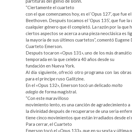
partituras del genio de Bonn.
a
m
“Ciertamente el cuarteto
r
a
con el que comenzamos hoy, es el ‘Opus 127’, que fue el
e
s
Beethoven. Después tocamos el ‘Opus 135’, que fue la 
s
t
cualquier género que él completó. La razón por la que 
c
e
ciertos aspectos se acerca a una pieza neoclásica es l
o
r
la mayoría de sus últimos cuartetos”, comentó Eugene D
r
b
Cuarteto Emerson.
t
e
Después tocaron «Opus 131», uno de los más dramático
b
t
temporada en la que celebra 40 años desde su
e
t
fundación en Nueva York.
y
i
Al día siguiente, ofreció otro programa con las obra
l
n
para el príncipe ruso Galitzine.
i
g
En el «Opus 132», Emerson tocó un delicado
molto
k
p
adagio
de forma magistral.
d
u
“Con este maravilloso
ü
s
movimiento lento, es una canción de agradecimiento a
z
u
la divinidad después de recuperarse de una seria enfe
ü
l
tiene cinco movimientos que están irradiados desde el 
e
a
Para cerrar, el Cuarteto
s
b
Emerson tocó el «Opus 133», que en su sexta y última 