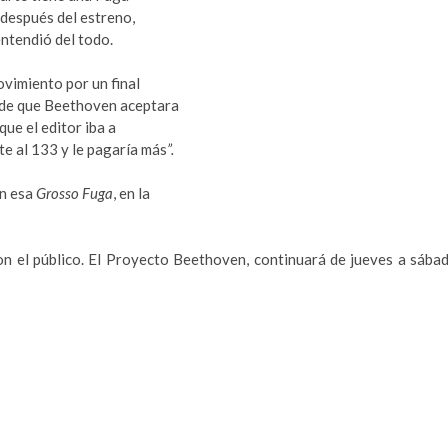
 después del estreno,
entendió del todo.
movimiento por un final
l de que Beethoven aceptara
que el editor iba a
te al 133 y le pagaría más
”.
on esa
Grosso Fuga
, en la
 el público. El Proyecto Beethoven, continuará de jueves a sába