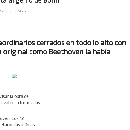
eta al genio de Bonn
Melomanía
Música
aordinarios cerrados en todo lo alto con
a original como Beethoven la había
visar la obra de
tival toca turno a las
hoven: Los 16
etaron las últimas