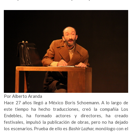
k
o
A
o
o
p
p
e
k
p
n
Por Alberto Aranda
Hace 27 años llegó a México Boris Schoemann. A lo largo de
este tiempo ha hecho traducciones, creó la compañía Los
Endebles, ha formado actores y directores, ha creado
festivales, impulsó la publicación de obras, pero no ha dejado
los escenarios. Prueba de ello es
Bashir Lazhar,
monólogo con el