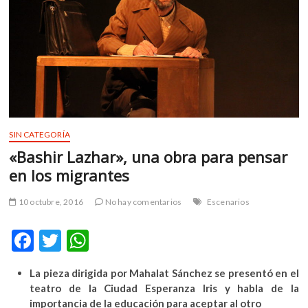
m
v
o
l
g
e
r
s
k
SIN CATEGORÍA
o
«Bashir Lazhar», una obra para pensar
p
en los migrantes
e
n
10 octubre, 2016
No hay comentarios
Escenarios
v
o
F
T
W
l
g
ac
w
h
e
La pieza dirigida por Mahalat Sánchez se presentó en el
e
itt
at
r
teatro de la Ciudad Esperanza Iris y habla de la
b
er
s
s
importancia de la educación para aceptar al otro