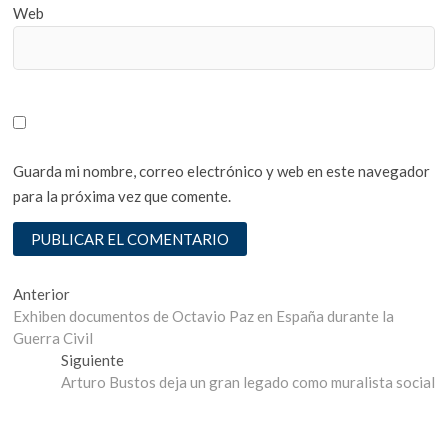
Web
Guarda mi nombre, correo electrónico y web en este navegador
para la próxima vez que comente.
Navegación
Entrada
Anterior
anterior:
Exhiben documentos de Octavio Paz en España durante la
de
Guerra Civil
entradas
Entrada
Siguiente
siguiente:
Arturo Bustos deja un gran legado como muralista social