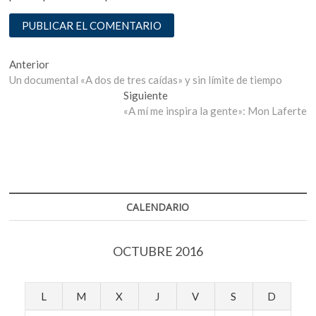
Navegación
Entrada
Anterior
anterior:
Un documental «A dos de tres caídas» y sin límite de tiempo
de
Entrada
Siguiente
entradas
siguiente:
«A mí me inspira la gente»: Mon Laferte
CALENDARIO
OCTUBRE 2016
L
M
X
J
V
S
D