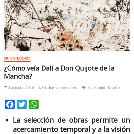
m
v
o
l
g
e
r
s
k
SIN CATEGORÍA
o
¿Cómo veía Dalí a Don Quijote de la
p
Mancha?
e
n
5 octubre, 2016
No hay comentarios
Cervantino
Diseño
v
o
F
T
W
l
g
ac
w
h
e
La selección de obras permite un
e
itt
at
r
acercamiento temporal y a la visión
b
er
s
s