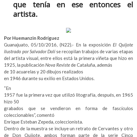
que tenía en ese entonces el
k
o
A
o
artista.
o
p
p
e
k
p
n
Por Huemanzin Rodríguez
Guanajuato, 05/10/2016, (N22).- En la exposición
El Quijote
ilustrado por Salvador Dalí
se recopilan trabajos de varias etapas
del artista visual, entre ellos está la primera viñeta que hizo en
1925, la publicación
Nova Reviste
de Cataluña, además
de 10 acuarelas y 20 dibujos realizados
en 1946 durante su exilio en Estados Unidos.
“En
1957 fue la primera vez que utilizó litografía, después, en 1965
hizo 50
grabados que se vendieron en forma de fascículos
coleccionables”, comentó
Enrique Esteban Zepeda, coleccionista.
Dentro de la muestra se incluye un retrato de Cervantes y otro
de Don Quijote, ambos forman parte de la serie Cinco