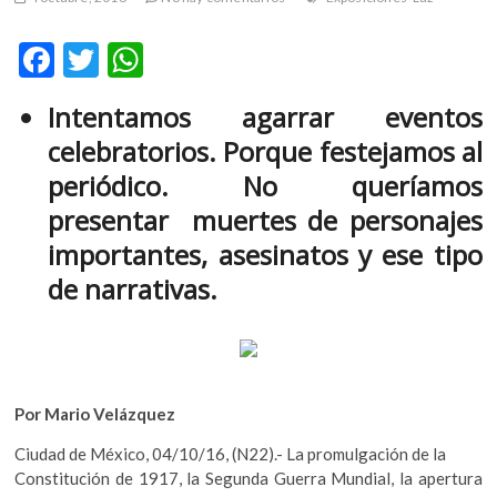
m
v
F
T
W
o
ac
w
h
l
Intentamos agarrar eventos
g
e
itt
at
e
celebratorios. Porque festejamos al
b
er
s
r
periódico. No queríamos
s
o
A
presentar muertes de personajes
k
o
p
o
importantes, asesinatos y ese tipo
k
p
p
de narrativas.
e
n
v
o
l
g
Por Mario Velázquez
e
Ciudad de México, 04/10/16, (N22).- La promulgación de la
r
Constitución de 1917, la Segunda Guerra Mundial, la apertura
s