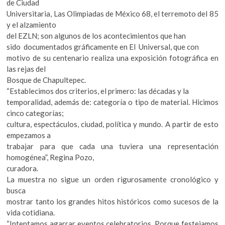
de Ciudad
k
Universitaria, Las Olimpiadas de México 68, el terremoto del 85
o
y el alzamiento
p
del EZLN; son algunos de los acontecimientos que han
e
sido documentados gráficamente en El Universal, que con
n
motivo de su centenario realiza una exposición fotográfica en
las rejas del
Bosque de Chapultepec.
“Establecimos dos criterios, el primero: las décadas y la
temporalidad, además de: categoría o tipo de material. Hicimos
cinco categorías;
cultura, espectáculos, ciudad, política y mundo. A partir de esto
empezamos a
trabajar para que cada una tuviera una representación
homogénea”, Regina Pozo,
curadora.
La muestra no sigue un orden rigurosamente cronológico y
busca
mostrar tanto los grandes hitos históricos como sucesos de la
vida cotidiana.
“Intentamos agarrar eventos celebratorios. Porque festejamos