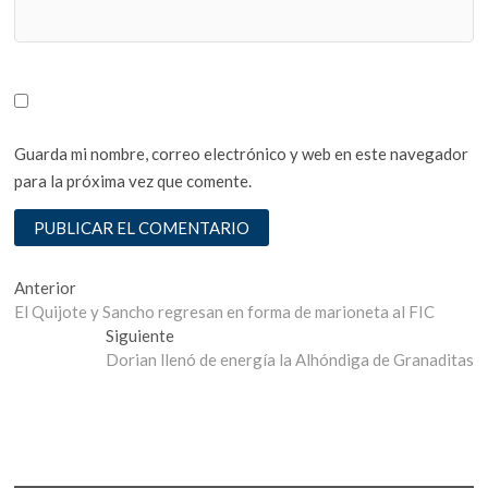
Guarda mi nombre, correo electrónico y web en este navegador
para la próxima vez que comente.
Navegación
Entrada
Anterior
anterior:
El Quijote y Sancho regresan en forma de marioneta al FIC
de
Entrada
Siguiente
entradas
siguiente:
Dorian llenó de energía la Alhóndiga de Granaditas