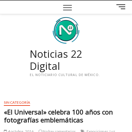
Saltar
B
al
o
contenido
t
ó
n
d
e
Noticias 22
m
e
Digital
n
ú
EL NOTICIARIO CULTURAL DE MÉXICO.
i
n
s
SIN CATEGORÍA
t
«El Universal» celebra 100 años con
a
g
fotografías emblemáticas
r
a
4 octubre, 2016
No hay comentarios
Exposiciones
Luz