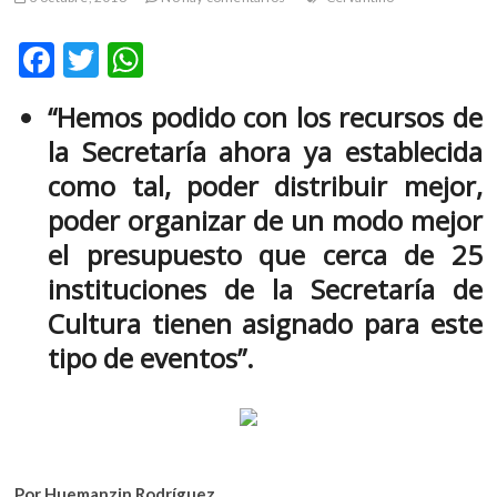
m
v
F
T
W
o
ac
w
h
l
“Hemos podido con los recursos de
g
e
itt
at
e
la Secretaría ahora ya establecida
b
er
s
r
como tal, poder distribuir mejor,
s
o
A
poder organizar de un modo mejor
k
o
p
o
el presupuesto que cerca de 25
k
p
p
instituciones de la Secretaría de
e
n
Cultura tienen asignado para este
v
tipo de eventos”.
o
l
g
e
r
s
Por Huemanzin Rodríguez