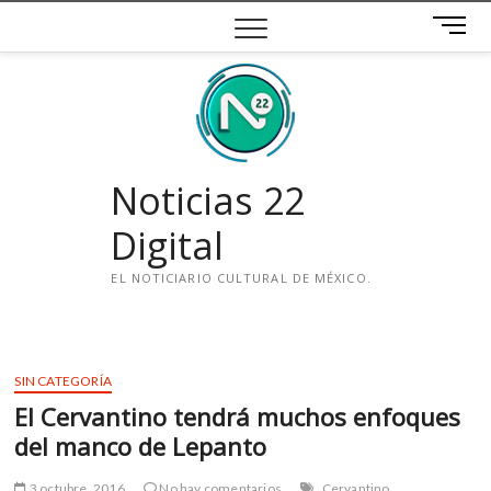
Saltar
B
al
o
contenido
t
ó
n
d
e
Noticias 22
m
e
Digital
n
ú
EL NOTICIARIO CULTURAL DE MÉXICO.
i
n
s
SIN CATEGORÍA
t
El Cervantino tendrá muchos enfoques
a
g
del manco de Lepanto
r
a
3 octubre, 2016
No hay comentarios
Cervantino