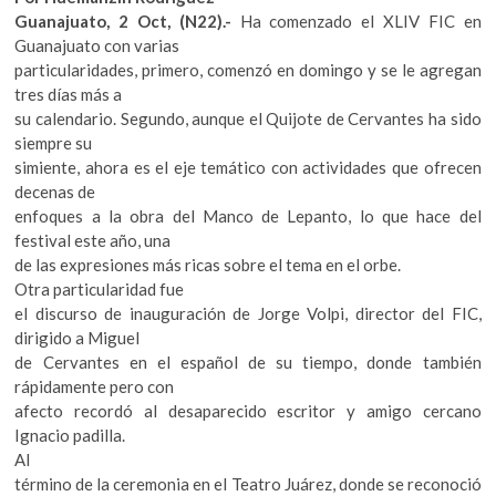
k
Guanajuato, 2 Oct, (N22).-
Ha comenzado el XLIV FIC en
o
Guanajuato con varias
p
particularidades, primero, comenzó en domingo y se le agregan
e
tres días más a
n
su calendario. Segundo, aunque el Quijote de Cervantes ha sido
siempre su
simiente, ahora es el eje temático con actividades que ofrecen
decenas de
enfoques a la obra del Manco de Lepanto, lo que hace del
festival este año, una
de las expresiones más ricas sobre el tema en el orbe.
Otra particularidad fue
el discurso de inauguración de Jorge Volpi, director del FIC,
dirigido a Miguel
de Cervantes en el español de su tiempo, donde también
rápidamente pero con
afecto recordó al desaparecido escritor y amigo cercano
Ignacio padilla.
Al
término de la ceremonia en el Teatro Juárez, donde se reconoció