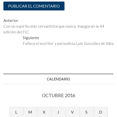
Navegación
Entrada
Anterior
anterior:
Con un espíritu más cervantista que nunca, inauguran la 44
de
edición del FIC
entradas
Entrada
Siguiente
siguiente:
Fallece el escritor y periodista Luis González de Alba
CALENDARIO
OCTUBRE 2016
L
M
X
J
V
S
D